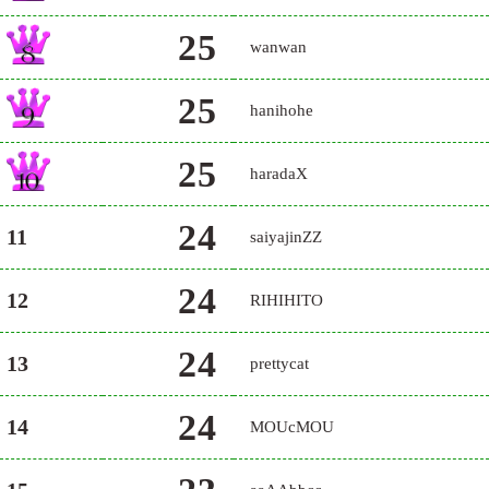
25
wanwan
25
hanihohe
25
haradaX
24
11
saiyajinZZ
24
12
RIHIHITO
24
13
prettycat
24
14
MOUcMOU