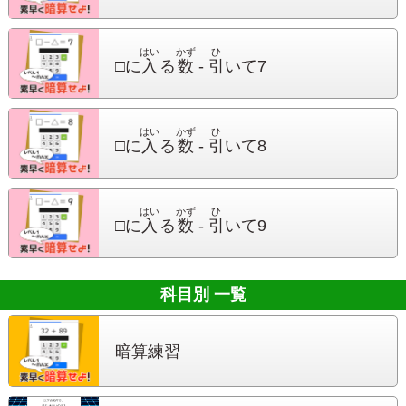
はい
かず
ひ
□に
入
る
数
-
引
いて
7
はい
かず
ひ
□に
入
る
数
-
引
いて
8
はい
かず
ひ
□に
入
る
数
-
引
いて
9
科目別 一覧
暗算練習