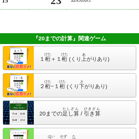
23
15
aaAAbbcc
『20までの計算』
関連ゲーム
けた
けた
あ
１
桁
＋１
桁
(くり
上
がり
あり)
けた
けた
さ
２
桁
−１
桁
(くり
下
がり
あり)
たしざん
ひきざん
20までの
足し算
/
引き算
はい
かず
た