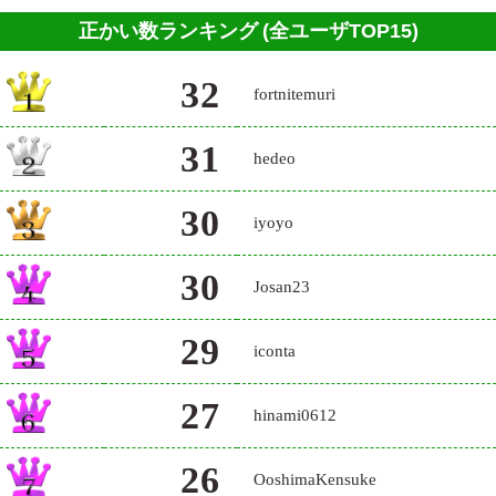
正かい数ランキング
(全ユーザTOP15)
32
fortnitemuri
31
hedeo
30
iyoyo
30
Josan23
29
iconta
27
hinami0612
26
OoshimaKensuke