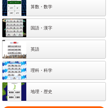
算数・数学
国語・漢字
英語
理科・科学
地理・歴史