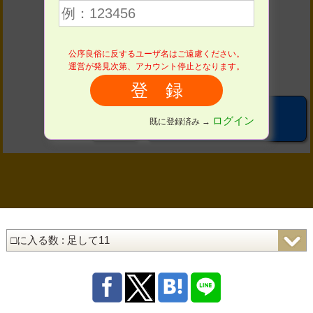
４
５
６
７
８
９
公序良俗に反するユーザ名はご遠慮ください。
運営が発見次第、アカウント停止となります。
０
こたえる
ログイン
既に登録済み →