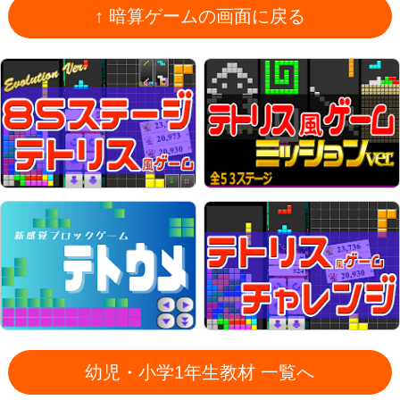
↑ 暗算ゲームの画面に戻る
幼児・小学1年生教材 一覧へ