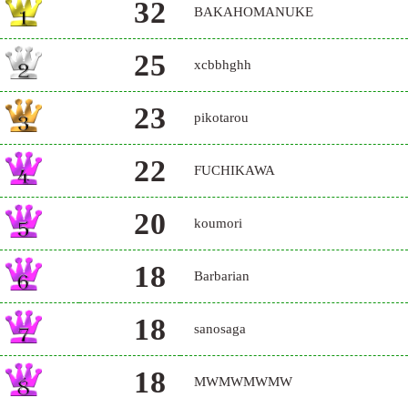
32
BAKAHOMANUKE
25
xcbbhghh
23
pikotarou
22
FUCHIKAWA
20
koumori
18
Barbarian
18
sanosaga
18
MWMWMWMW