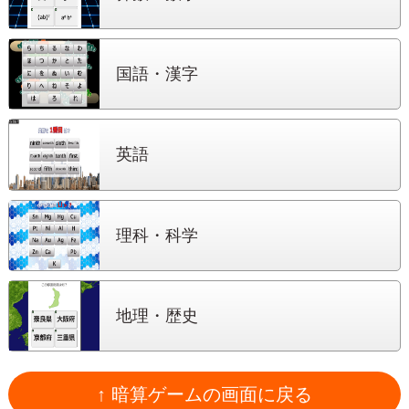
国語・漢字
英語
理科・科学
地理・歴史
↑ 暗算ゲームの画面に戻る