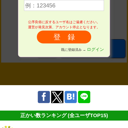
４
５
６
７
８
９
公序良俗に反するユーザ名はご遠慮ください。
運営が発見次第、アカウント停止となります。
０
こたえる
ログイン
既に登録済み →
正かい数ランキング
(全ユーザTOP15)