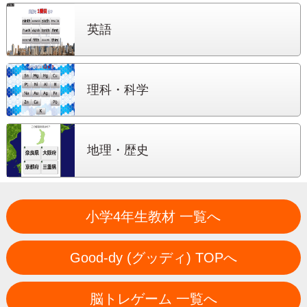
英語
理科・科学
地理・歴史
小学4年生教材 一覧へ
Good-dy (グッディ) TOPへ
脳トレゲーム 一覧へ