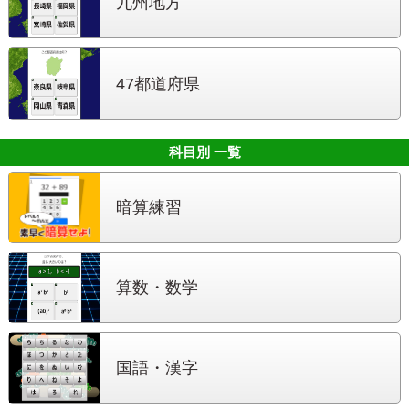
九州地方
47都道府県
科目別 一覧
暗算練習
算数・数学
国語・漢字