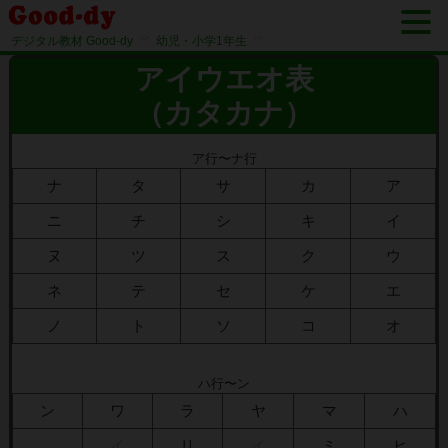
>>
>>
デジタル教材 Good-dy
幼児・小学1年生
アイウエオ表
（カタカナ）
ア行〜ナ行
ナ
タ
サ
カ
ア
ニ
チ
シ
キ
イ
ヌ
ツ
ス
ク
ウ
ネ
テ
セ
ケ
エ
ノ
ト
ソ
コ
オ
ハ行〜ン
ン
ワ
ラ
ヤ
マ
ハ
イ
リ
イ
ミ
ヒ