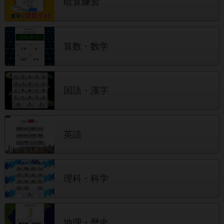
暗算練習
算数・数学
国語・漢字
英語
理科・科学
地理・歴史