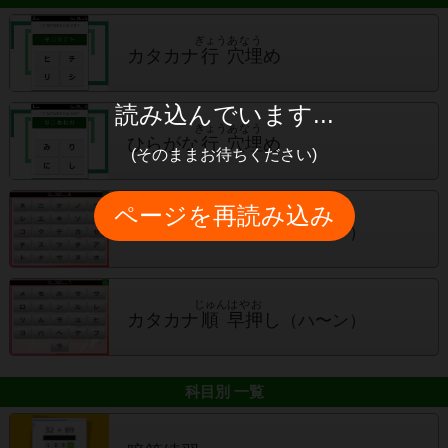
ぎょう
あなう
カタカナ
行
穴埋
め
読み込んでいます...
ぎょう
あなう
ひらがな
行
穴埋
め
(そのままお待ちください)
ページを再読み込み
じゅん
はやお
カタカナ
順
早押
し
（ア〜ノ）
じゅん
はやお
カタカナ
順
早押
し
（ハ〜ン）
科目別 一覧