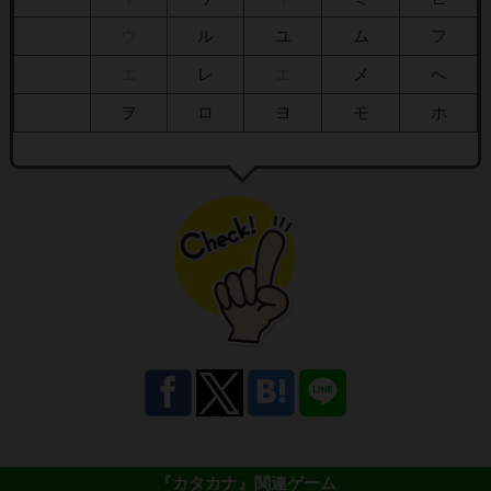
ウ
ル
ユ
ム
フ
エ
レ
エ
メ
へ
ヲ
ロ
ヨ
モ
ホ
『カタカナ』
関連ゲーム