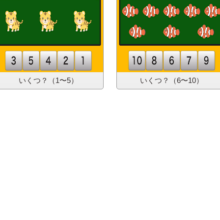
いくつ？
（1〜5）
いくつ？
（6〜10）