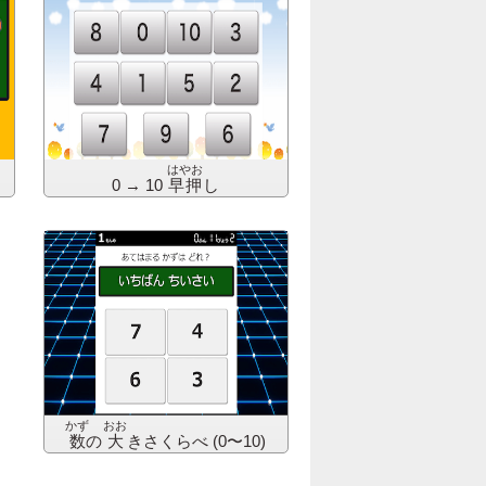
はやお
0 → 10
早押
し
かず
おお
数
の
大
きさ
くらべ (0〜10)