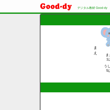
デジタル教材 Good-dy
ま
え
ま
1
う
5