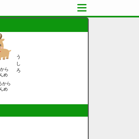
う
し
えから
ろ
ばんめ
ろ
から
ばんめ