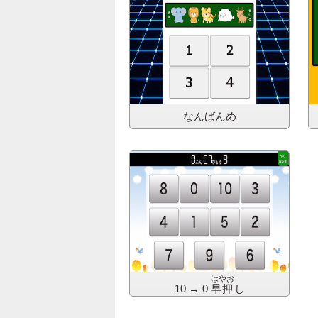
なんばんめ
はやお
10 → 0
早押
し