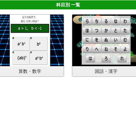
科目別 一覧
算数・数学
国語・漢字