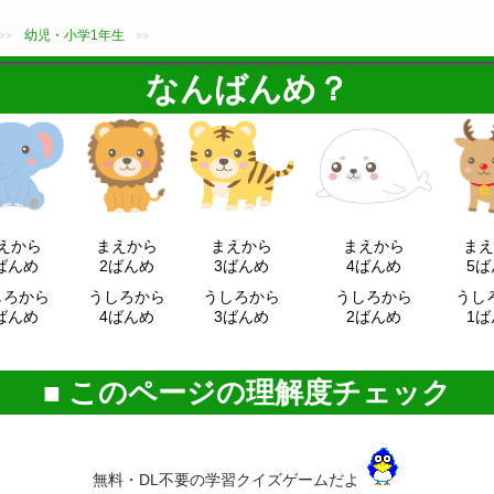
幼児・小学1年生
>>
>>
なんばんめ？
えから
まえから
まえから
まえから
ま
ばんめ
2ばんめ
3ばんめ
4ばんめ
5
しろ
から
うしろ
から
うしろ
から
うしろ
から
うし
ばんめ
4ばんめ
3ばんめ
2ばんめ
1
このページの理解度チェック
無料・DL不要の学習クイズゲームだよ