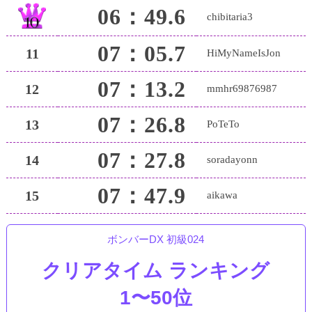
06：49.6
chibitaria3
07：05.7
11
HiMyNameIsJon
07：13.2
12
mmhr69876987
07：26.8
13
PoTeTo
07：27.8
14
soradayonn
07：47.9
15
aikawa
ボンバーDX 初級024
クリアタイム ランキング
1〜50位