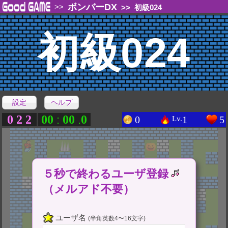
ボンバーDX
>>
>>
初級024
初級024
設定
ヘルプ
0
2
2
0
0
0
0
0
:
.
0
1
5
Lv.
５秒で終わるユーザ登録
（メルアド不要）
ユーザ名
(半角英数4〜16文字)