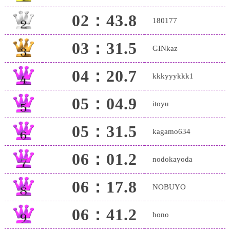
02：43.8
180177
03：31.5
GINkaz
04：20.7
kkkyyykkk1
05：04.9
itoyu
05：31.5
kagamo634
06：01.2
nodokayoda
06：17.8
NOBUYO
06：41.2
hono