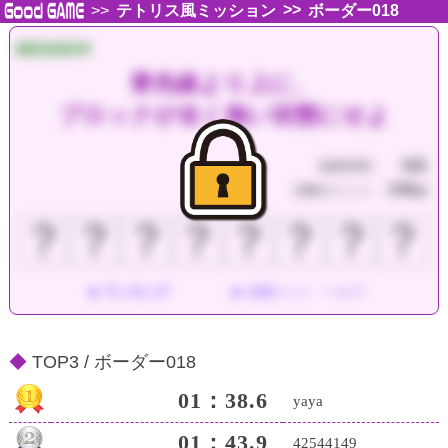
>>
>>
テトリス風ミッション
ボーダー018
MISSION
黄色線より上に、
ブロックが全く無い状態にせよ
5分
制限時間：
150
消費ポイント：
pt
？
？
？
？
？
？
？
？
ランキング
攻略ヒント・ヘルプ
TOP3 / ボーダー018
01：38.6
yaya
01：43.9
42544149