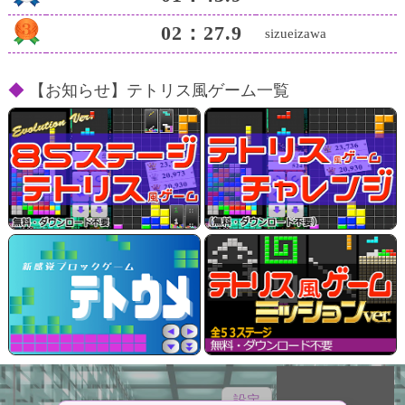
02：27.9
sizueizawa
【お知らせ】テトリス風ゲーム一覧
テトリス風ゲーム
（全85ステージ）
設定