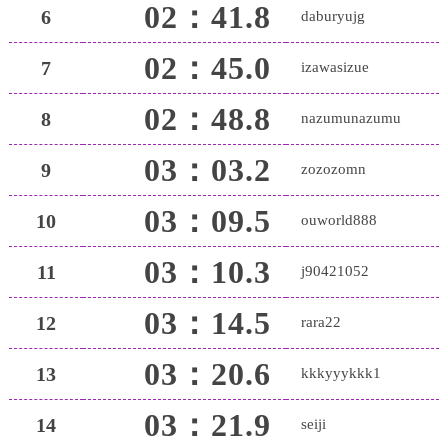
02：41.8
6
daburyujg
02：45.0
7
izawasizue
02：48.8
8
nazumunazumu
03：03.2
9
zozozomn
03：09.5
10
ouworld888
03：10.3
11
j90421052
03：14.5
12
rara22
03：20.6
13
kkkyyykkk1
03：21.9
14
seiji