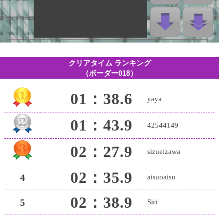
クリアタイム ランキング
（ボーダー018）
01：38.6
yaya
01：43.9
42544149
02：27.9
sizueizawa
02：35.9
4
aisuoaisu
02：38.9
5
Siri