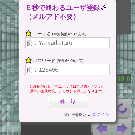
５秒で終わるユーザ登録
（メルアド不要）
ここをタップ
ユーザ名
(半角英数4〜16文字)
(Tap Here)
ゲームスタート
パスワード
(半角6〜20文字)
⇔ 一時停止
0
0
0
0
0
：
.
公序良俗に反するユーザ名はご遠慮ください。
運営が発見次第、アカウント停止となります。
ログイン
既に登録済み →