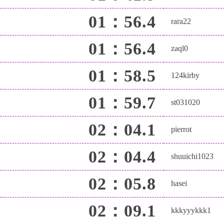
01：56.4
rara22
01：56.4
zaql0
01：58.5
124kirby
01：59.7
st031020
02：04.1
pierrot
02：04.4
shuuichi1023
02：05.8
hasei
02：09.1
kkkyyykkk1