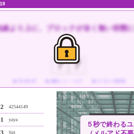
19
色線より上に、
ブロックが全く無い状態
？
？
ランキング
攻略ヒント・ヘルプ
キーボード操作表
.2
42544149
.1
yaya
５秒で終わるユ
.3
（メルアド不要
Siri