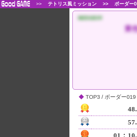
>>
>>
テトリス風ミッション
ボーダー0
MISSION
黄
TOP3 / ボーダー019
48
57
01：10