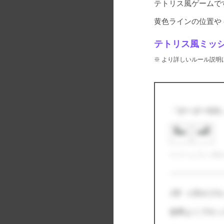
テトリス
ゲームで
黄色ラインの位置や
テトリス風ミッ
※ より詳しいルール説明は
『ボーダー01
※ ゲームプレイ時
J字・L字のブ
効率よくブロッ