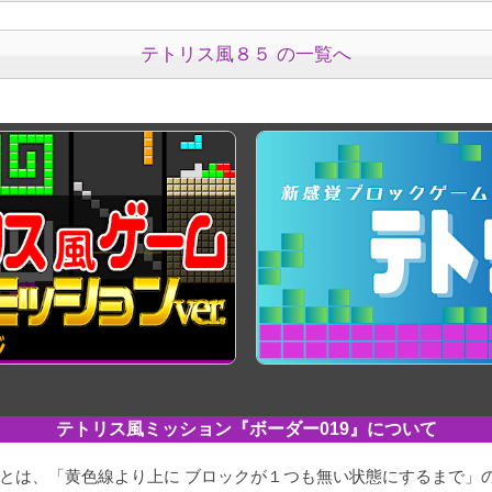
テトリス風８５ の一覧へ
テトリス
ミッション
『ボーダー019』について
とは、「黄色線より上に ブロックが１つも無い状態にするまで」