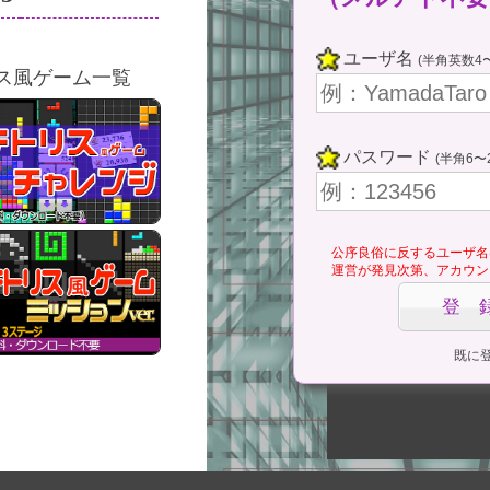
ここをタ
(Tap Her
ユーザ名
(半角英数4〜
ス風ゲーム一覧
ゲームス
⇔ 一時
パスワード
(半角6〜
公序良俗に反するユーザ名
運営が発見次第、アカウン
既に