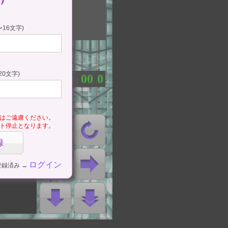
ップ
e)
16文字)
タート
停止
20文字)
0
0
0
0
0
：
.
はご遠慮ください。
ト停止となります。
ログイン
登録済み →