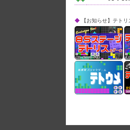
【お知らせ】テトリ
テトリス風ゲーム
（全85ステージ）