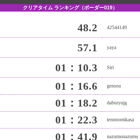
クリアタイム ランキング
（ボーダー019）
48.2
42544149
57.1
yaya
01：10.3
Siri
01：16.6
gensou
01：18.2
daburyujg
01：22.3
tennnomikasa
01：41.9
nazumunazumu