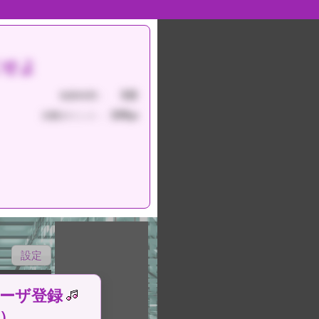
にせよ
3分
制限時間：
100
消費ポイント：
pt
設定
ーザ登録
）