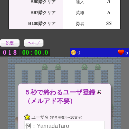
A
B90階クリア
達人
S
B97階クリア
英雄
SS
B100階クリア
勇者
設定
ヘルプ
0
1
8
0
0
0
0
0
:
.
0
5
５秒で終わるユーザ登録
（メルアド不要）
ユーザ名
(半角英数4〜16文字)