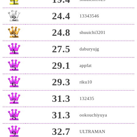
24.4
13343546
24.8
shuuichi3201
27.5
daburyujg
29.1
appfat
29.3
riku10
31.3
132435
31.3
ookouchiyuya
32.7
ULTRAMAN