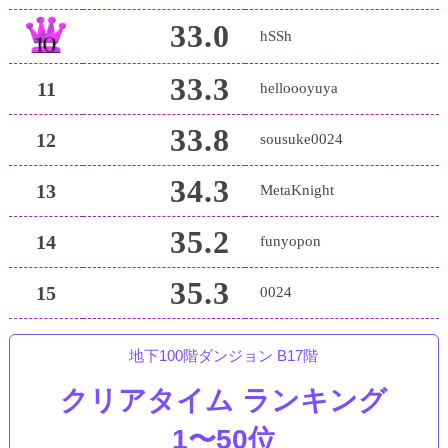
33.0
hSSh
33.3
11
helloooyuya
33.8
12
sousuke0024
34.3
13
MetaKnight
35.2
14
funyopon
35.3
15
0024
地下100階ダンジョン B17階
クリアタイム ランキング
1〜50位