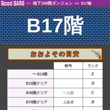
地下100階ダンジョン
>>
>>
B17階
B17階
おおよその目安
称号
ランク
E
〜 B14階
D
B15階クリア
C
B40階クリア
一人前
B
B70階クリア
上級者