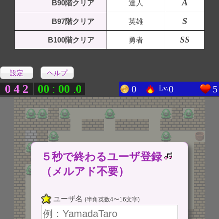
A
B90階クリア
達人
S
B97階クリア
英雄
SS
B100階クリア
勇者
設定
ヘルプ
0
4
2
0
0
0
0
0
:
.
0
0
5
Lv.
５秒で終わるユーザ登録
（メルアド不要）
ユーザ名
(半角英数4〜16文字)