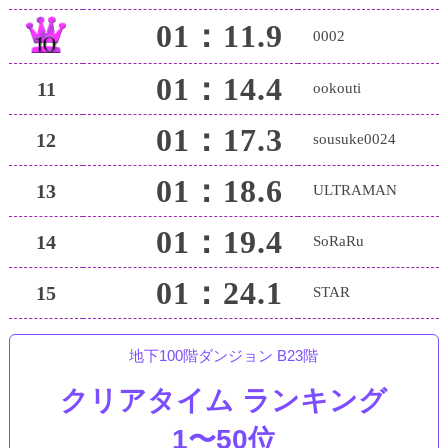
01：11.9
0002
01：14.4
11
ookouti
01：17.3
12
sousuke0024
01：18.6
13
ULTRAMAN
01：19.4
14
SoRaRu
01：24.1
15
STAR
地下100階ダンジョン B23階
クリアタイム ランキング
1〜50位