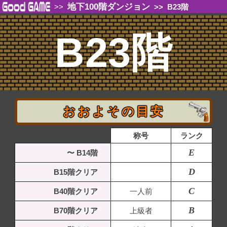
地下100階ダンジョン
>>
>>
B23階
B23階
おおよその目安
称号
ランク
E
〜 B14階
D
B15階クリア
C
B40階クリア
一人前
B
B70階クリア
上級者