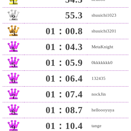
55.3
shuuichi1023
01：00.8
shuuichi3201
01：04.3
MetaKnight
01：05.9
0kkkkkkk0
01：06.4
132435
01：07.4
nockJin
01：08.7
helloooyuya
01：10.4
tange