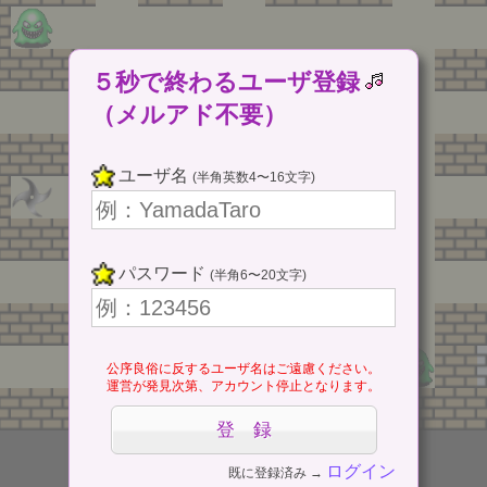
５秒で終わるユーザ登録
（メルアド不要）
ユーザ名
(半角英数4〜16文字)
パスワード
(半角6〜20文字)
公序良俗に反するユーザ名はご遠慮ください。
運営が発見次第、アカウント停止となります。
ログイン
既に登録済み →