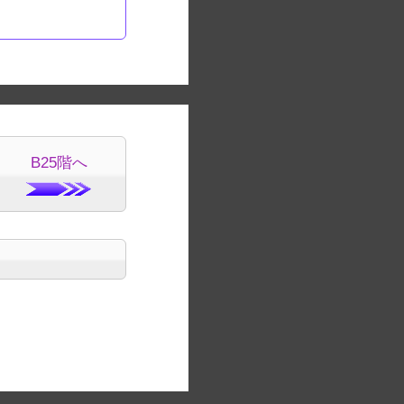
B25階へ