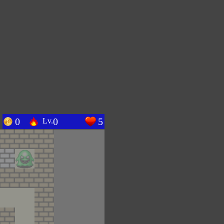
0
0
5
Lv.