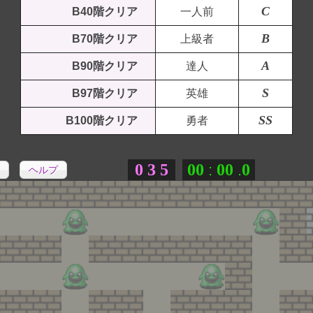
C
B40階クリア
一人前
B
B70階クリア
上級者
A
B90階クリア
達人
S
B97階クリア
英雄
SS
B100階クリア
勇者
0
3
5
0
0
0
0
0
:
.
ヘルプ