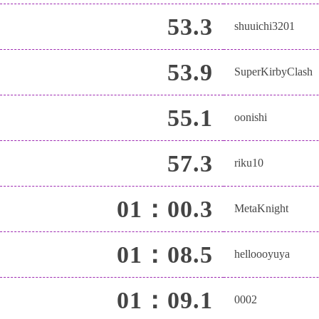
53.3
shuuichi3201
53.9
SuperKirbyClash
55.1
oonishi
57.3
riku10
01：00.3
MetaKnight
01：08.5
helloooyuya
01：09.1
0002