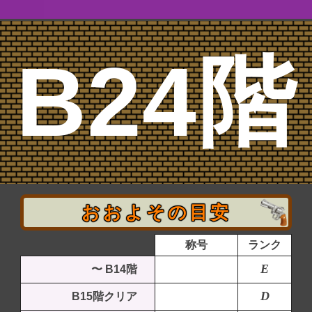
B24階
おおよその目安
称号
ランク
E
〜 B14階
D
B15階クリア