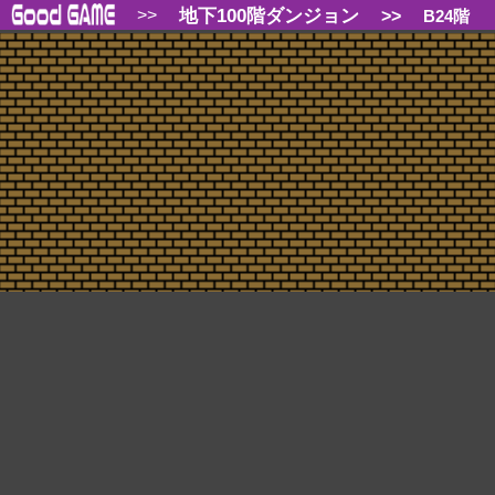
地下100階ダンジョン
>>
>>
B24階