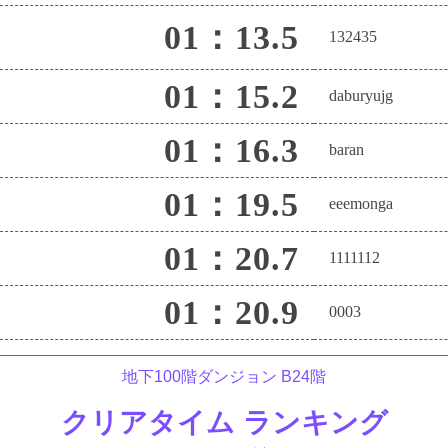
01：13.5
132435
01：15.2
daburyujg
01：16.3
baran
01：19.5
eeemonga
01：20.7
1111112
01：20.9
0003
地下100階ダンジョン B24階
クリアタイム ランキング