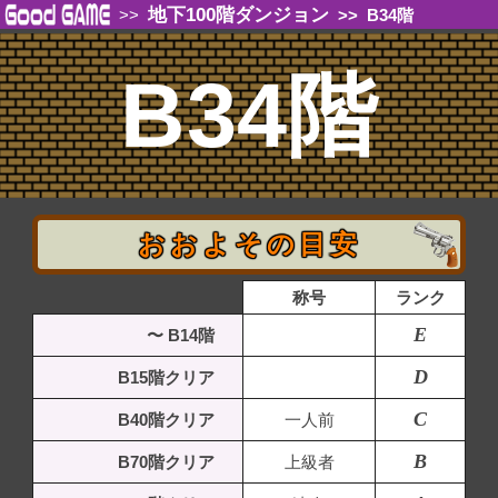
地下100階ダンジョン
>>
>>
B34階
B34階
おおよその目安
称号
ランク
E
〜 B14階
D
B15階クリア
C
B40階クリア
一人前
B
B70階クリア
上級者