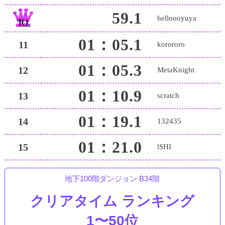
59.1
helloooyuya
01：05.1
11
korororo
01：05.3
12
MetaKnight
01：10.9
13
scratch
01：19.1
14
132435
01：21.0
15
lSHI
地下100階ダンジョン B34階
クリアタイム ランキング
1〜50位