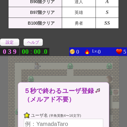
A
B90階クリア
達人
S
B97階クリア
英雄
SS
B100階クリア
勇者
設定
ヘルプ
0
3
9
0
0
0
0
0
:
.
0
0
5
Lv.
５秒で終わるユーザ登録
（メルアド不要）
ユーザ名
(半角英数4〜16文字)