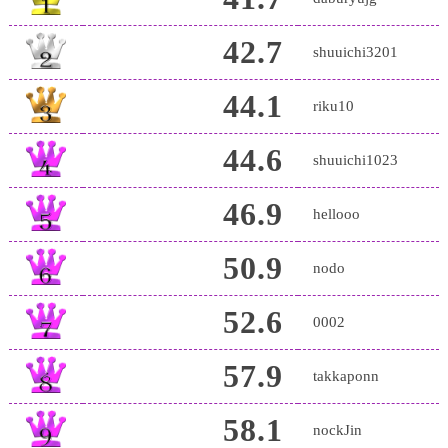
42.7
shuuichi3201
44.1
riku10
44.6
shuuichi1023
46.9
hellooo
50.9
nodo
52.6
0002
57.9
takkaponn
58.1
nockJin