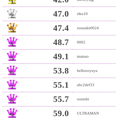
47.0
riku10
47.4
sousuke0024
48.7
0002
49.1
matsuo
53.8
helloooyuya
55.1
abc2def33
55.7
oonishi
59.0
ULTRAMAN