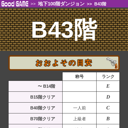
地下100階ダンジョン
>>
>>
B43階
B43階
おおよその目安
称号
ランク
E
〜 B14階
D
B15階クリア
C
B40階クリア
一人前
B
B70階クリア
上級者