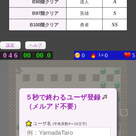
A
B90階クリア
達人
S
B97階クリア
英雄
SS
B100階クリア
勇者
設定
ヘルプ
0
4
6
0
0
0
0
0
:
.
0
0
5
Lv.
５秒で終わるユーザ登録
（メルアド不要）
ユーザ名
(半角英数4〜16文字)