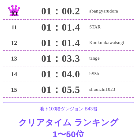
01：00.2
abangyarudora
01：01.4
11
STAR
01：01.4
12
Koukunkawaisugi
01：03.3
13
tange
01：04.0
14
hSSh
01：05.5
15
shuuichi1023
地下100階ダンジョン B43階
クリアタイム ランキング
1〜50位