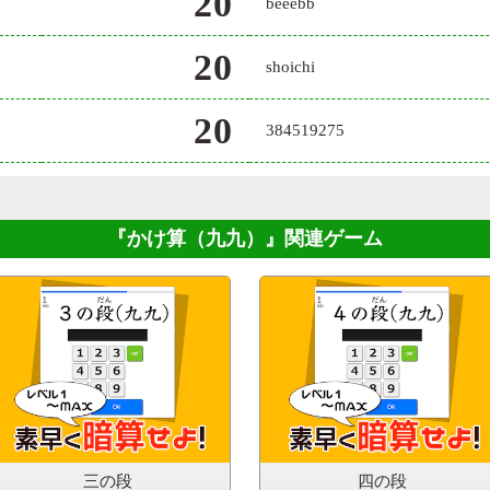
20
beeebb
20
shoichi
20
384519275
『かけ算（九九）』
関連ゲーム
三の段
四の段