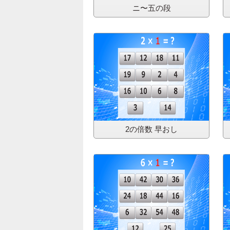
ニ〜五の段
2の倍数 早おし