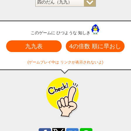
このゲームに ひつような 知しき
九九表
4の倍数 順に早おし
(ゲームプレイ中は リンクが表示されないよ)