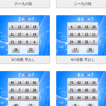
六〜九の段
ニ〜九の段
3の倍数 早おし
4の倍数 早おし