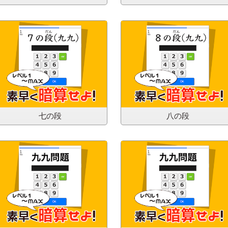
七の段
八の段