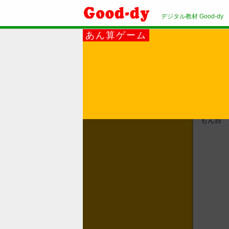
デジタル教材 Good-dy
あん算ゲーム
1
もん目