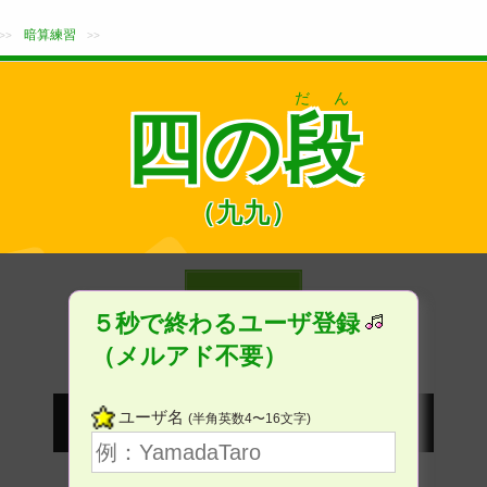
暗算練習
>>
>>
だん
四の
段
（九九）
５秒で終わるユーザ登録
（メルアド不要）
ユーザ名
(半角英数4〜16文字)