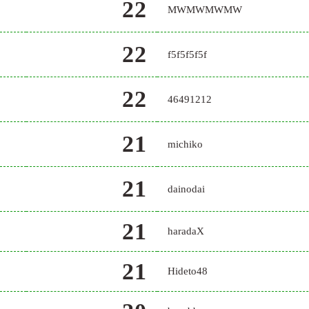
22
MWMWMWMW
22
f5f5f5f5f
22
46491212
21
michiko
21
dainodai
21
haradaX
21
Hideto48