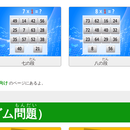
だん
だん
七の
段
八の
段
向け
のページにあるよ。
もんだい
ダム
問題
）