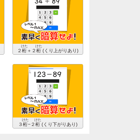
けた
けた
２
桁
＋２
桁
(くり上がりあり)
けた
けた
３
桁
−２
桁
(くり下がりあり)