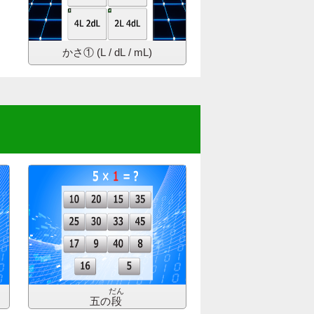
かさ①
(L / dL / mL)
だん
五の
段