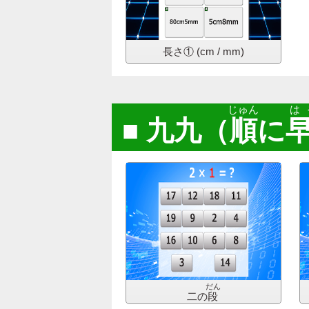
長さ①
(cm / mm)
じゅん
は
九九（
順
に
だん
二の
段