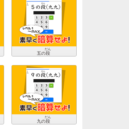
だん
五の
段
だん
九の
段