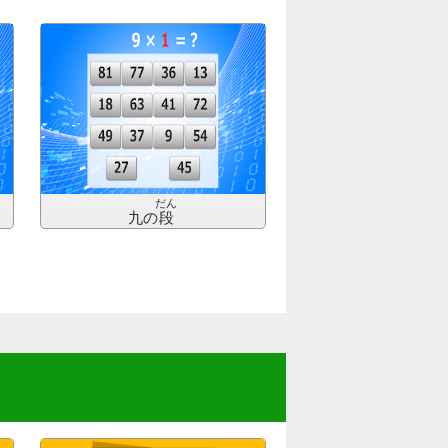
だん
九の
段