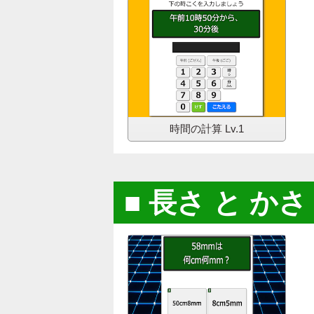
時間の計算
Lv.1
長さ と か