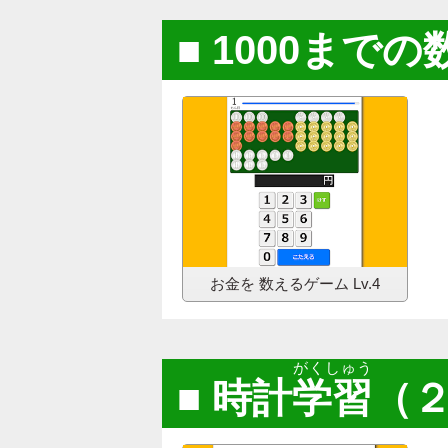
1000までの
お金を 数える
ゲーム Lv.4
がくしゅう
時計
学習
（