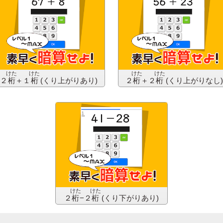
けた
けた
けた
けた
２
桁
＋１
桁
(くり上がりあり)
２
桁
＋２
桁
(くり上がりなし)
けた
けた
２
桁
−２
桁
(くり下がりあり)