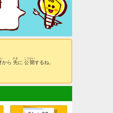
ざい
さき
こうかい
材
から
先
に
公開
するね。