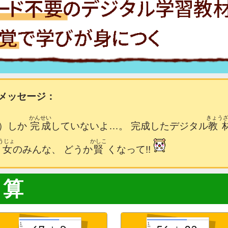
メッセージ：
かんせい
きょう
）しか
完成
していないよ…。 完成したデジタル
教
うじょ
かしこ
少女
のみんな、
どうか
賢
く
なって!!
き算