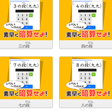
だん
だん
三の
段
四の
段
だん
だん
七の
段
八の
段