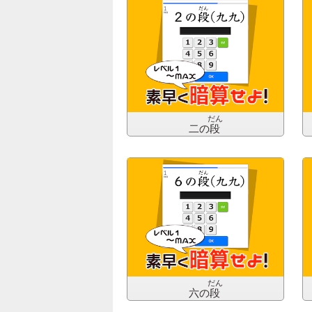
だん
二の
段
だん
六の
段