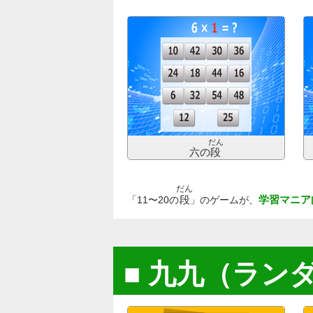
だん
六の
段
だん
段
学習マニア
「11〜20の
」のゲームが、
九九（ラン