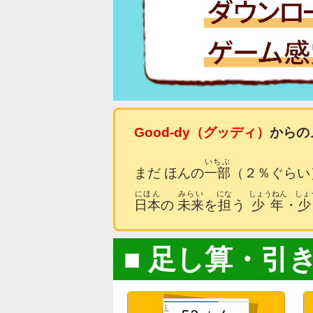
Good-dy
（
グッディ
）
からの
いちぶ
まだ ほんの
一部
（２％ぐらい
にほん
みらい
にな
しょうねん
しょ
日本
の
未来
を
担
う
少年
・
足し算・引