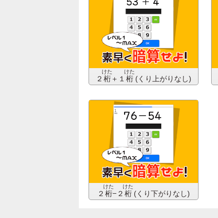
けた
けた
２
桁
＋１
桁
(くり上がりなし)
けた
けた
２
桁
−２
桁
(くり下がりなし)