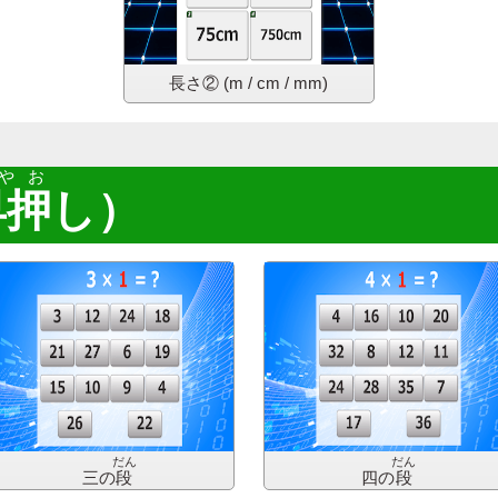
長さ②
(m / cm / mm)
やお
早押
し
）
だん
だん
三の
段
四の
段