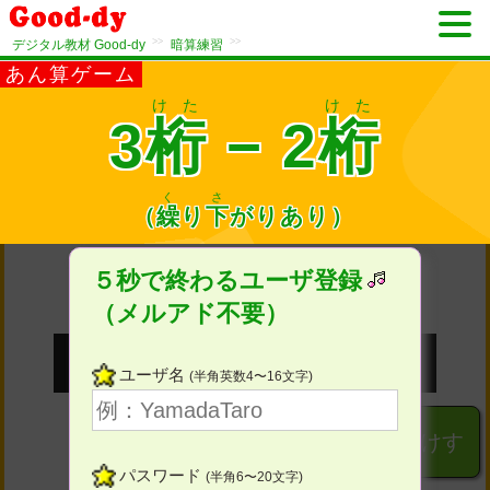
>>
>>
デジタル教材 Good-dy
暗算練習
あん算ゲーム
けた
けた
3
桁
− 2
桁
く
さ
1
（
繰
り
下
がり
あり）
もん目
５秒で終わるユーザ登録
（メルアド不要）
ユーザ名
(半角英数4〜16文字)
１
２
３
けす
パスワード
(半角6〜20文字)