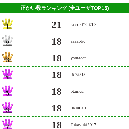
正かい数ランキング
(全ユーザTOP15)
21
satsuki703789
18
aaaabbc
18
yamacat
18
f5f5f5f5f
18
otamesi
18
0a0a0a0
18
Takayuki2917