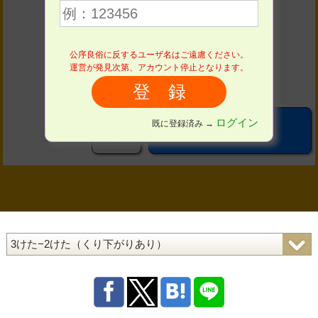
４
５
６
公序良俗に反するユーザ名はご遠慮ください。
７
８
９
運営が発見次第、アカウント停止となります。
０
ログイン
既に登録済み →
こたえる