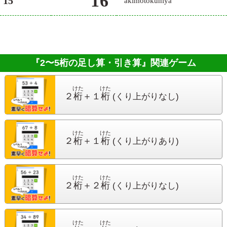
16
15
akimotokuniya
『2〜5桁の足し算・引き算』
関連ゲーム
けた
けた
２
桁
＋１
桁
(くり上がりなし)
けた
けた
２
桁
＋１
桁
(くり上がりあり)
けた
けた
２
桁
＋２
桁
(くり上がりなし)
けた
けた