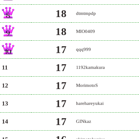
18
dtmtmpdp
18
MIO0409
17
qqq999
17
11
1192kamakura
17
12
MorimotoS
17
13
harehareyukai
17
14
GINkaz