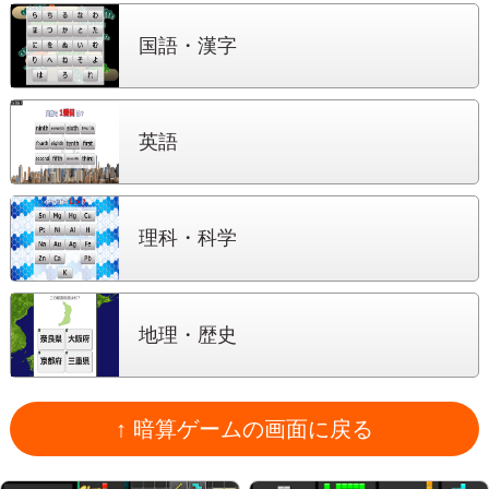
国語・漢字
英語
理科・科学
地理・歴史
↑ 暗算ゲームの画面に戻る