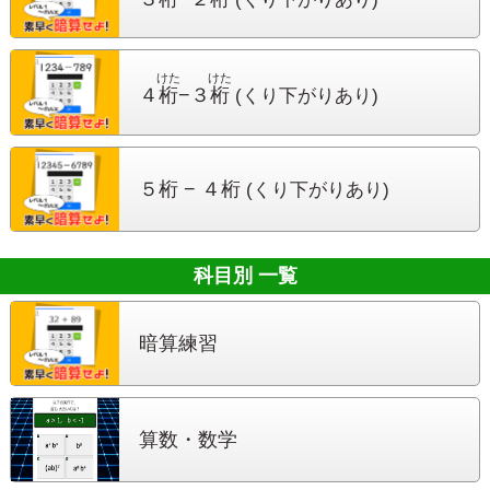
けた
けた
４
桁
−３
桁
(くり下がりあり)
５桁 − ４桁
(くり下がりあり)
科目別 一覧
暗算練習
算数・数学