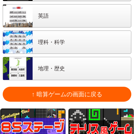
英語
理科・科学
地理・歴史
↑ 暗算ゲームの画面に戻る