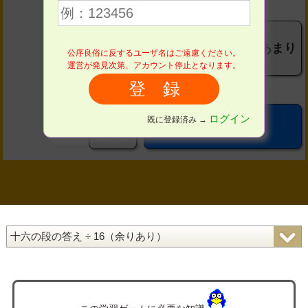
４
５
６
あまり
公序良俗に反するユーザ名はご遠慮ください。
７
８
９
運営が発見次第、アカウント停止となります。
０
ログイン
既に登録済み →
OK