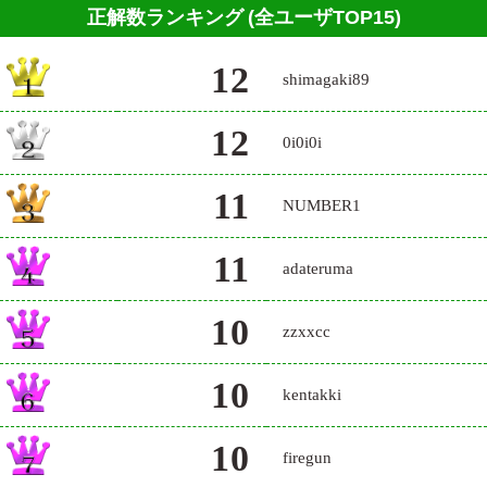
正解数ランキング
(全ユーザTOP15)
12
shimagaki89
12
0i0i0i
11
NUMBER1
11
adateruma
10
zzxxcc
10
kentakki
10
firegun