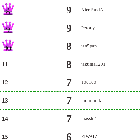
9
NicePandA
9
Perotty
8
tan5pan
8
11
takuma1201
7
12
100100
7
13
momijiniku
7
14
masshi1
6
15
EIWATA