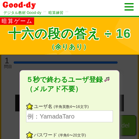
>>
>>
デジタル教材 Good-dy
暗算練習
暗算ゲーム
十六の段の答え ÷ 16
（余りあり）
1
問目
５秒で終わるユーザ登録
（メルアド不要）
ユーザ名
(半角英数4〜16文字)
１
２
３
del
パスワード
(半角6〜20文字)