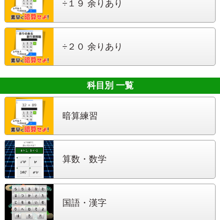
÷１９ 余りあり
÷２０ 余りあり
科目別 一覧
暗算練習
算数・数学
国語・漢字