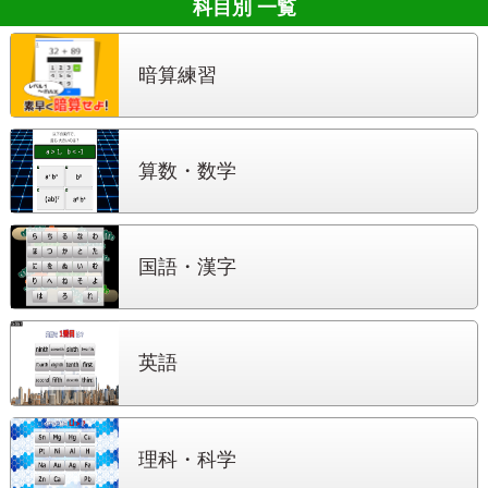
科目別 一覧
暗算練習
算数・数学
国語・漢字
英語
理科・科学