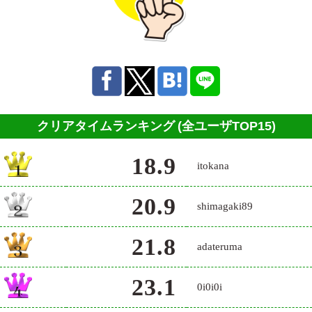
クリアタイムランキング
(全ユーザTOP15)
18.9
itokana
20.9
shimagaki89
21.8
adateruma
23.1
0i0i0i