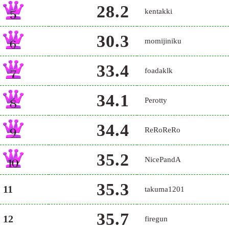
28.2
kentakki
30.3
momijiniku
33.4
foadaklk
34.1
Perotty
34.4
ReRoReRo
35.2
NicePandA
35.3
11
takuma1201
35.7
12
firegun