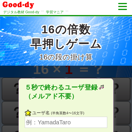
>>
>>
デジタル教材 Good-dy
学習マニア
16の倍数
早押しゲーム
16の段の掛け算
分
秒
16 ×
1
＝？
？
？
？
？
５秒で終わるユーザ登録
（メルアド不要）
？
？
？
？
ユーザ名
(半角英数4〜16文字)