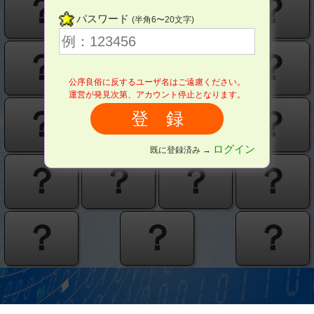
？
？
？
？
パスワード
(半角6〜20文字)
？
？
？
？
公序良俗に反するユーザ名はご遠慮ください。
運営が発見次第、アカウント停止となります。
？
？
？
？
ログイン
既に登録済み →
？
？
？
？
？
？
？