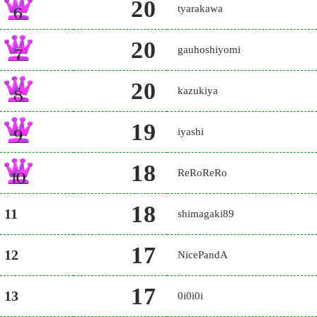
20
tyarakawa
20
gauhoshiyomi
20
kazukiya
19
iyashi
18
ReRoReRo
18
11
shimagaki89
17
12
NicePandA
17
13
0i0i0i