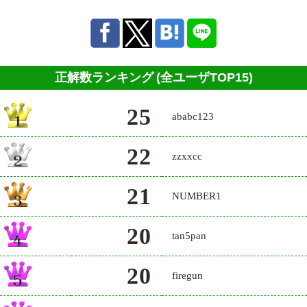
正解数ランキング
(全ユーザTOP15)
25
ababc123
22
zzxxcc
21
NUMBER1
20
tan5pan
20
firegun