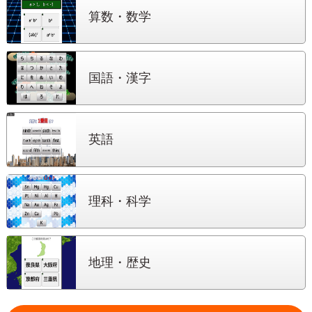
算数・数学
国語・漢字
英語
理科・科学
地理・歴史