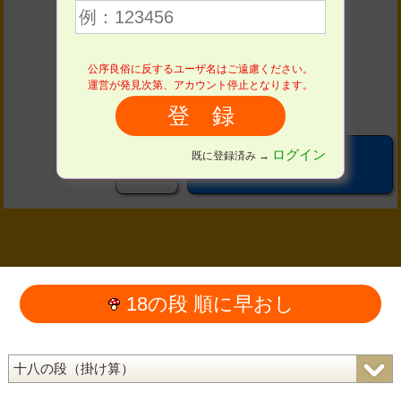
４
５
６
公序良俗に反するユーザ名はご遠慮ください。
７
８
９
運営が発見次第、アカウント停止となります。
０
ログイン
既に登録済み →
OK
18の段 順に早おし