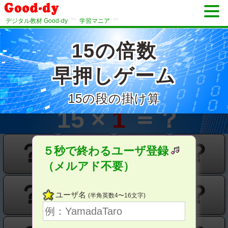
>>
>>
デジタル教材 Good-dy
学習マニア
15の倍数
早押しゲーム
15の段の掛け算
分
秒
15 ×
1
＝？
？
？
？
？
５秒で終わるユーザ登録
（メルアド不要）
？
？
？
？
ユーザ名
(半角英数4〜16文字)