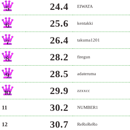
24.4
EIWATA
25.6
kentakki
26.4
takuma1201
28.2
firegun
28.5
adateruma
29.9
zzxxcc
30.2
11
NUMBER1
30.7
12
ReRoReRo