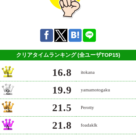
クリアタイムランキング
(全ユーザTOP15)
16.8
itokana
19.9
yamamotogaku
21.5
Perotty
21.8
foadaklk