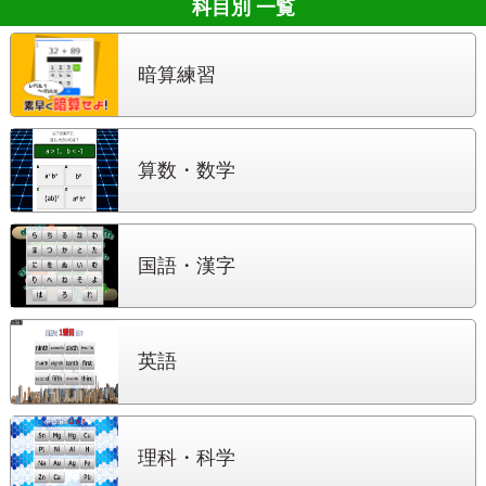
科目別 一覧
暗算練習
算数・数学
国語・漢字
英語
理科・科学