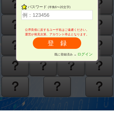
？
？
？
？
パスワード
(半角6〜20文字)
？
？
？
？
公序良俗に反するユーザ名はご遠慮ください。
運営が発見次第、アカウント停止となります。
？
？
？
？
ログイン
既に登録済み →
？
？
？
？
？
？
？