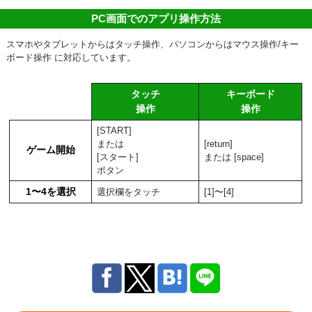
PC画面でのアプリ操作方法
スマホやタブレットからはタッチ操作、パソコンからはマウス操作/キー
ボード操作 に対応しています。
タッチ
キーボード
操作
操作
[START]
または
[return]
ゲーム開始
[スタート]
または [space]
ボタン
1〜4を選択
選択欄をタッチ
[1]〜[4]