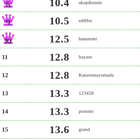
10.4
akapikumin
10.5
edfffor
12.5
hatunemi
12.8
11
hayase
12.8
12
Kanzennayamada
13.3
13
123458
13.3
14
poinnto
13.6
15
grand