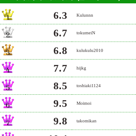
6.3
Kulunnn
6.7
tokumeiN
6.8
kulukulu2010
7.7
hijkg
8.5
toshiaki1124
9.5
Moimoi
9.8
takomikan