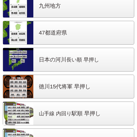
九州地方
47都道府県
日本の河川
長い順 早押し
徳川15代将軍
早押し
駅順 早押し
山手線 内回り