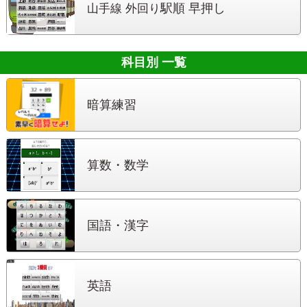
駅順 早押し
山手線 外回り
科目別 一覧
暗算練習
算数・数学
国語・漢字
英語