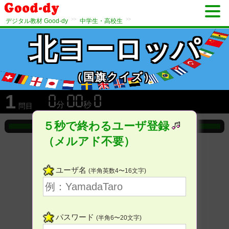
>>
>>
デジタル教材 Good-dy
中学生・高校生
北ヨーロッパ
（国旗クイズ）
1
分
秒
問目
５秒で終わるユーザ登録
（メルアド不要）
ユーザ名
(半角英数4〜16文字)
パスワード
(半角6〜20文字)