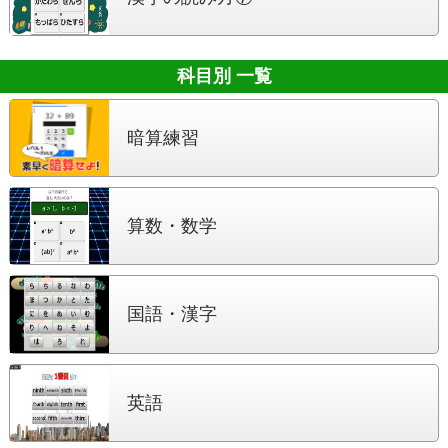
科目別 一覧
暗算練習
算数・数学
国語・漢字
英語