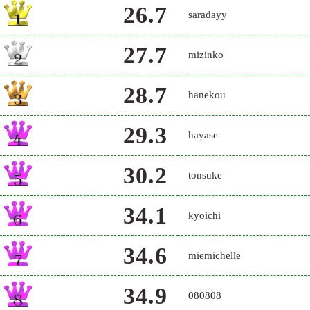
26.7
saradayy
27.7
mizinko
28.7
hanekou
29.3
hayase
30.2
tonsuke
34.1
kyoichi
34.6
miemichelle
34.9
080808