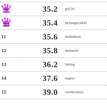
35.2
jj0126
35.4
peyanguyukiri
35.6
11
mutenbara
35.8
12
tatataichi
36.2
13
fxking
37.6
14
nagisa
39.0
15
coolmonkey