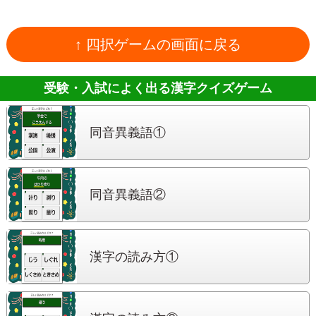
↑ 四択ゲームの画面に戻る
受験・入試によく出る
漢字クイズゲーム
同音異義語①
同音異義語②
漢字の読み方①