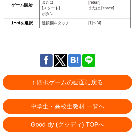
または
[return]
ゲーム開始
[スタート]
または [space]
ボタン
1〜4を選択
選択欄をタッチ
[1]〜[4]
↑ 四択ゲームの画面に戻る
中学生・高校生教材 一覧へ
Good-dy (グッディ) TOPへ