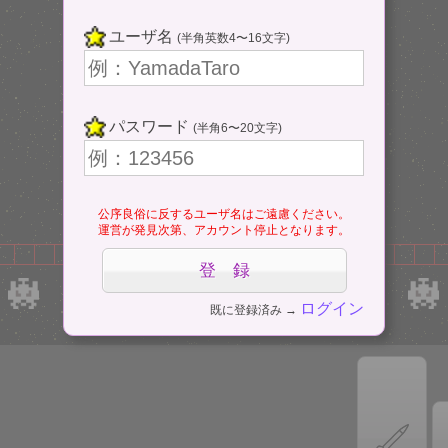
ユーザ名
(半角英数4〜16文字)
パスワード
(半角6〜20文字)
公序良俗に反するユーザ名はご遠慮ください。
運営が発見次第、アカウント停止となります。
ログイン
既に登録済み →