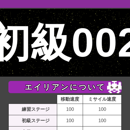
初級00
エイリアンについて
移動速度
ミサイル速度
練習ステージ
100
100
初級ステージ
100
100