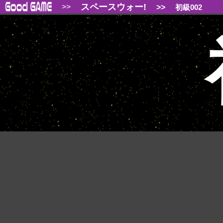
スペースウォー!
>>
>>
初級002