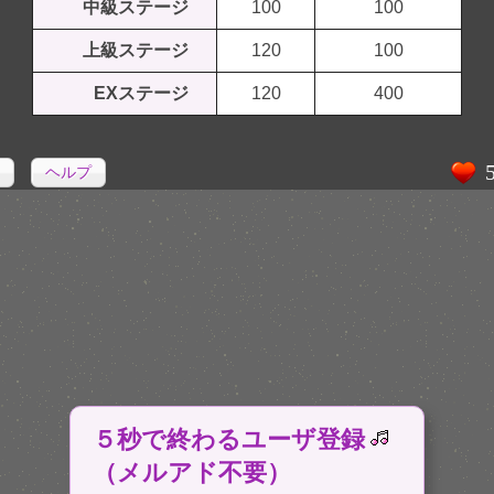
中級ステージ
100
100
上級ステージ
120
100
EXステージ
120
400
ヘルプ
５秒で終わるユーザ登録
（メルアド不要）