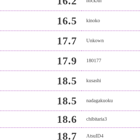
16.2
nockJin
16.5
kinoko
17.7
Unkown
17.9
180177
18.5
kusashi
18.5
nadagakuoku
18.6
chibitaria3
18.7
AtsuID4