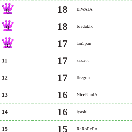
18
EIWATA
18
foadaklk
17
tan5pan
17
11
zzxxcc
17
12
firegun
16
13
NicePandA
16
14
iyashi
15
15
ReRoReRo