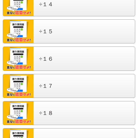
÷１４
÷１５
÷１６
÷１７
÷１８