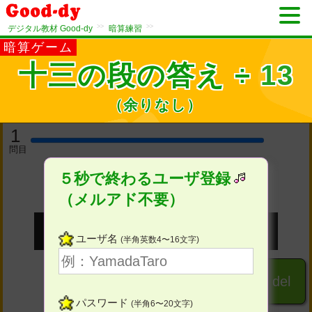
>>
>>
デジタル教材 Good-dy
暗算練習
暗算ゲーム
十三の段の答え ÷ 13
（余りなし）
1
問目
５秒で終わるユーザ登録
（メルアド不要）
ユーザ名
(半角英数4〜16文字)
１
２
３
del
パスワード
(半角6〜20文字)