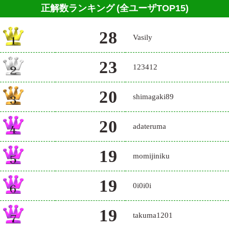
正解数ランキング
(全ユーザTOP15)
28
Vasily
23
123412
20
shimagaki89
20
adateruma
19
momijiniku
19
0i0i0i
19
takuma1201