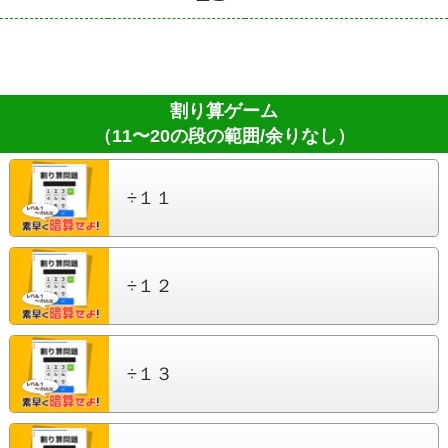
割り算ゲーム
（11〜20の段の範囲/余りなし）
÷１１
÷１２
÷１３