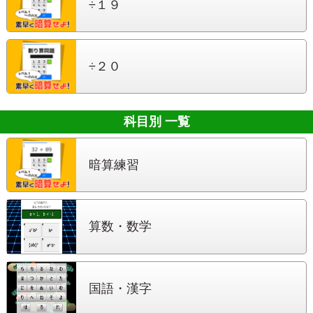
÷１９
÷２０
科目別 一覧
暗算練習
算数・数学
国語・漢字