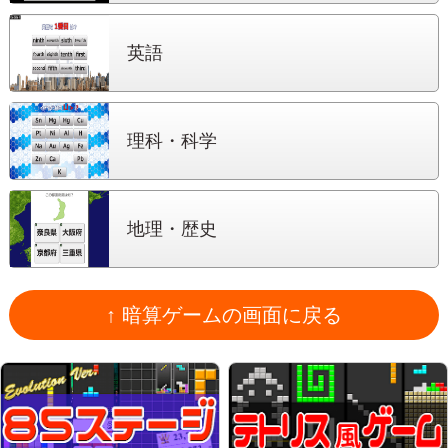
英語
理科・科学
地理・歴史
↑ 暗算ゲームの画面に戻る