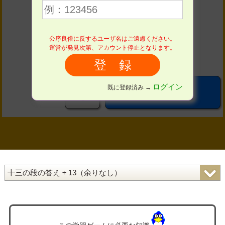
４
５
６
公序良俗に反するユーザ名はご遠慮ください。
７
８
９
運営が発見次第、アカウント停止となります。
０
ログイン
既に登録済み →
OK