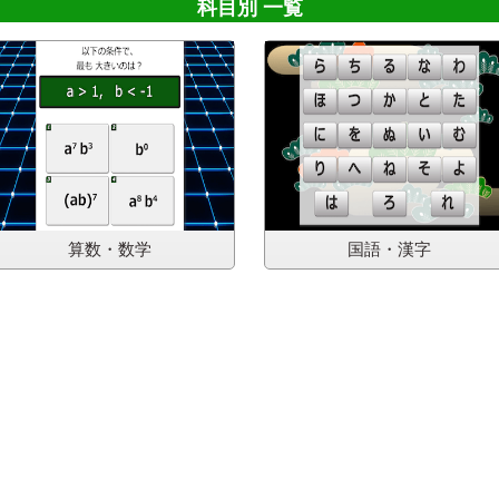
科目別 一覧
算数・数学
国語・漢字