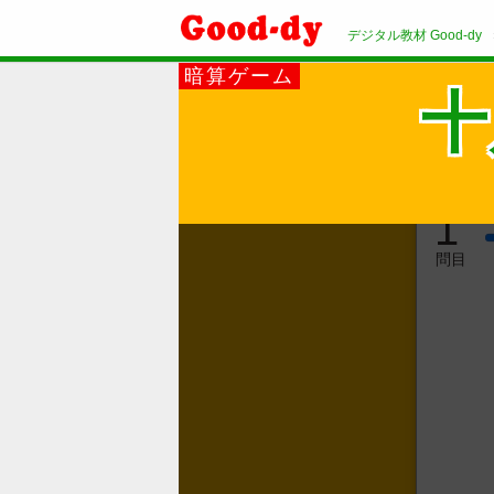
デジタル教材 Good-dy
暗算ゲーム
十
1
問目