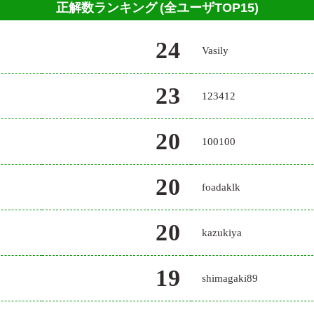
正解数ランキング
(全ユーザTOP15)
24
Vasily
23
123412
20
100100
20
foadaklk
20
kazukiya
19
shimagaki89