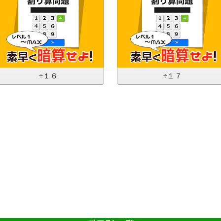
÷１６
÷１７