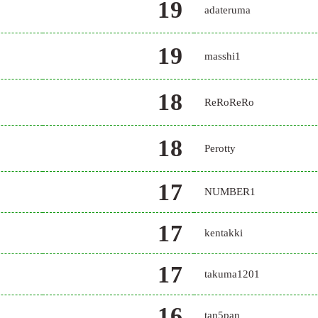
19
adateruma
19
masshi1
18
ReRoReRo
18
Perotty
17
NUMBER1
17
kentakki
17
takuma1201
16
tan5pan