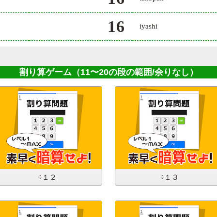
16
iyashi
割り算ゲーム
（11〜20の段の範囲/余りなし）
÷１２
÷１３