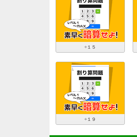
÷１５
÷１９