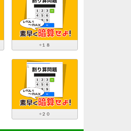
÷１８
÷２０