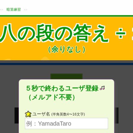
暗算練習
>>
>>
八の段の答え ÷ 
（余りなし）
５秒で終わるユーザ登録
（メルアド不要）
ユーザ名
(半角英数4〜16文字)