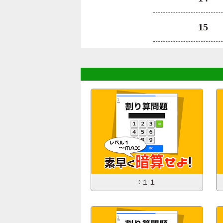
15
÷１１