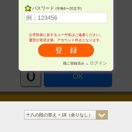
１
２
３
del
パスワード
(半角6〜20文字)
４
５
６
公序良俗に反するユーザ名はご遠慮ください。
運営が発見次第、アカウント停止となります。
７
８
９
ログイン
既に登録済み →
０
OK