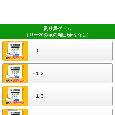
割り算ゲーム
（11〜20の段の範囲/余りなし）
÷１１
÷１２
÷１３