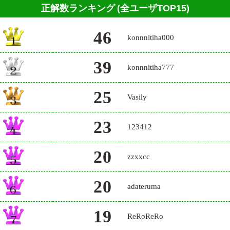
正解数ランキング
(全ユーザTOP15)
46
konnnitiha000
39
konnnitiha777
25
Vasily
23
123412
20
zzxxcc
20
adateruma
19
ReRoReRo