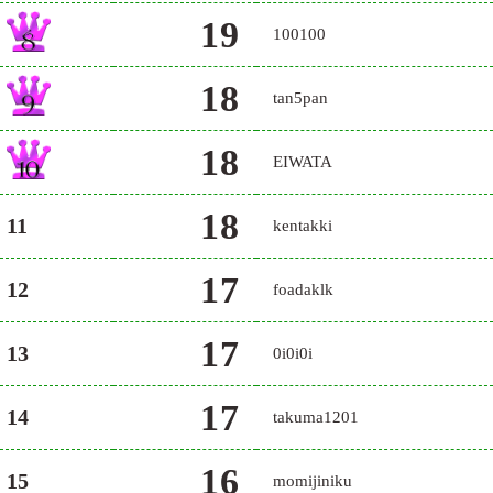
19
100100
18
tan5pan
18
EIWATA
18
11
kentakki
17
12
foadaklk
17
13
0i0i0i
17
14
takuma1201
16
15
momijiniku