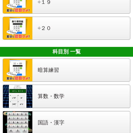
÷１９
÷２０
科目別 一覧
暗算練習
算数・数学
国語・漢字