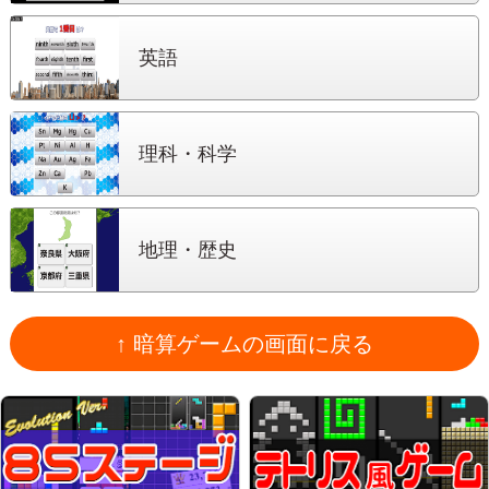
英語
理科・科学
地理・歴史
↑ 暗算ゲームの画面に戻る