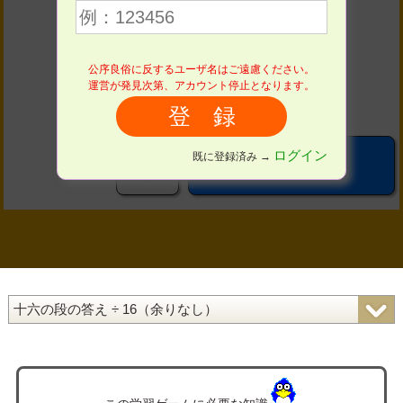
４
５
６
公序良俗に反するユーザ名はご遠慮ください。
７
８
９
運営が発見次第、アカウント停止となります。
０
ログイン
既に登録済み →
OK