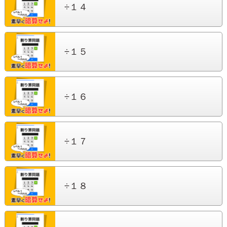
÷１４
÷１５
÷１６
÷１７
÷１８