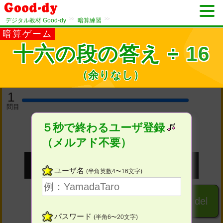
>>
>>
デジタル教材 Good-dy
暗算練習
暗算ゲーム
十六の段の答え ÷ 16
（余りなし）
1
問目
５秒で終わるユーザ登録
（メルアド不要）
ユーザ名
(半角英数4〜16文字)
１
２
３
del
パスワード
(半角6〜20文字)