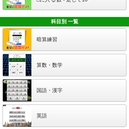
科目別 一覧
暗算練習
算数・数学
国語・漢字
英語