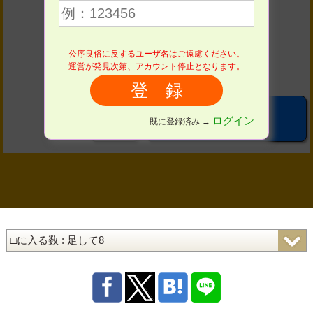
４
５
６
７
８
９
公序良俗に反するユーザ名はご遠慮ください。
運営が発見次第、アカウント停止となります。
０
こたえる
ログイン
既に登録済み →