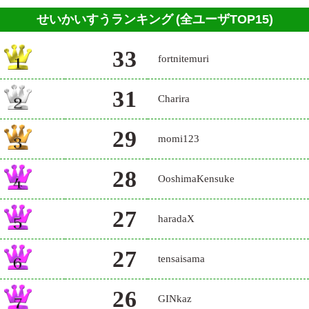
せいかいすうランキング
(全ユーザTOP15)
33
fortnitemuri
31
Charira
29
momi123
28
OoshimaKensuke
27
haradaX
27
tensaisama
26
GINkaz