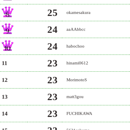
25
okamesakura
24
aaAAbbcc
24
habochoo
23
11
hinami0612
23
12
MorimotoS
23
13
matt3gou
23
14
FUCHIKAWA