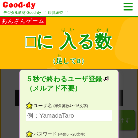
>>
>>
デジタル教材 Good-dy
暗算練習
あんざんゲーム
はい
かず
□に
入
る
数
た
1
（
足
して
8）
もんめ
５秒で終わるユーザ登録
（メルアド不要）
ユーザ名
(半角英数4〜16文字)
１
２
３
けす
パスワード
(半角6〜20文字)