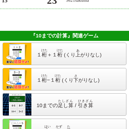
23
15
5621sakuma
『10までの計算』
関連ゲーム
けた
けた
あ
１
桁
＋１
桁
(くり
上
がり
なし)
けた
けた
さ
１
桁
−１
桁
(くり
下
がり
なし)
たしざん
ひきざん
10までの
足し算
/
引き算
はい
かず
た