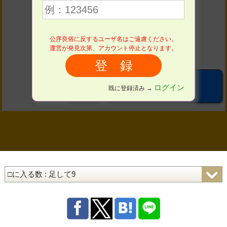
４
５
６
７
８
９
公序良俗に反するユーザ名はご遠慮ください。
運営が発見次第、アカウント停止となります。
０
こたえる
ログイン
既に登録済み →