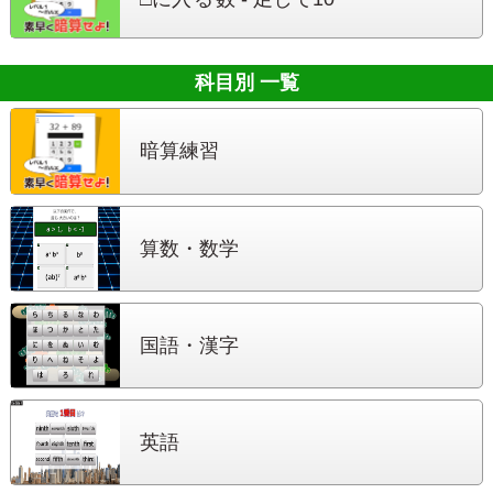
科目別 一覧
暗算練習
算数・数学
国語・漢字
英語