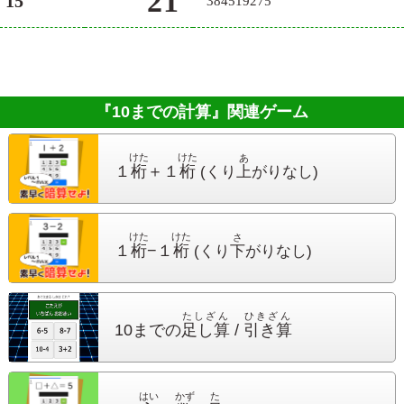
21
15
384519275
『10までの計算』
関連ゲーム
けた
けた
あ
１
桁
＋１
桁
(くり
上
がり
なし)
けた
けた
さ
１
桁
−１
桁
(くり
下
がり
なし)
たしざん
ひきざん
10までの
足し算
/
引き算
はい
かず
た