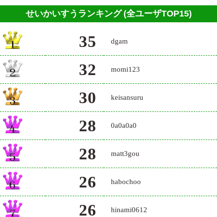
せいかいすうランキング
(全ユーザTOP15)
35
dgam
32
momi123
30
keisansuru
28
0a0a0a0
28
matt3gou
26
habochoo
26
hinami0612