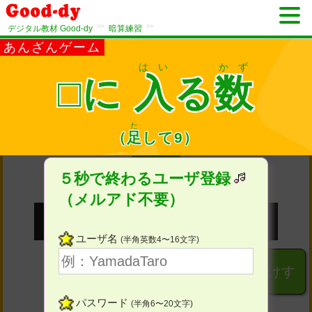
>>
>>
デジタル教材 Good-dy
暗算練習
あんざんゲーム
はい
かず
□に
入
る
数
た
1
（
足
して
9）
もんめ
５秒で終わるユーザ登録
（メルアド不要）
ユーザ名
(半角英数4〜16文字)
１
２
３
けす
パスワード
(半角6〜20文字)