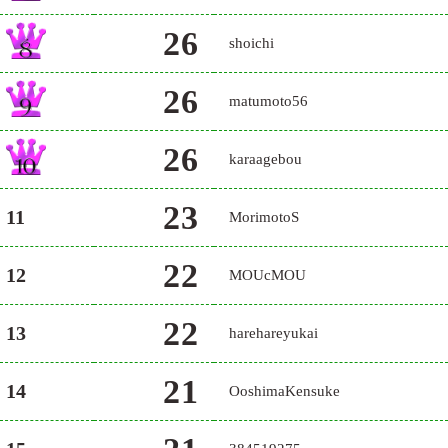
26
shoichi
26
matumoto56
26
karaagebou
23
11
MorimotoS
22
12
MOUcMOU
22
13
harehareyukai
21
14
OoshimaKensuke