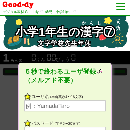
>>
>>
デジタル教材 Good-dy
幼児・小学1年生
かんじ
小学1年生の
漢字
⑦
文字学校先生年休
1
ふん
びょう
もんめ
５秒で終わるユーザ登録
（メルアド不要）
ユーザ名
(半角英数4〜16文字)
パスワード
(半角6〜20文字)