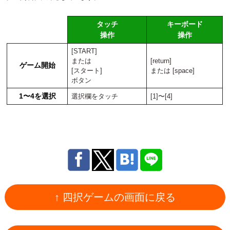
タッチ
キーボード
操作
操作
[START]
または
[return]
ゲーム開始
[スタート]
または [space]
ボタン
1〜4を選択
選択欄をタッチ
[1]〜[4]
↑ 四択ゲームの画面に戻る