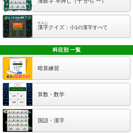
漢数字
早押
し
（十 から 一）
かんじ
漢字
クイズ：
小1の漢字すべて
科目別 一覧
暗算練習
算数・数学
国語・漢字