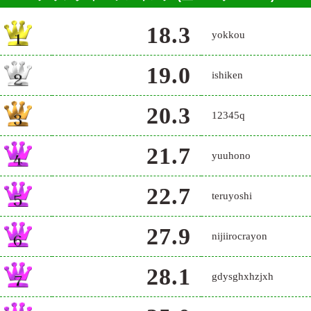
18.3
yokkou
19.0
ishiken
20.3
12345q
21.7
yuuhono
22.7
teruyoshi
27.9
nijiirocrayon
28.1
gdysghxhzjxh