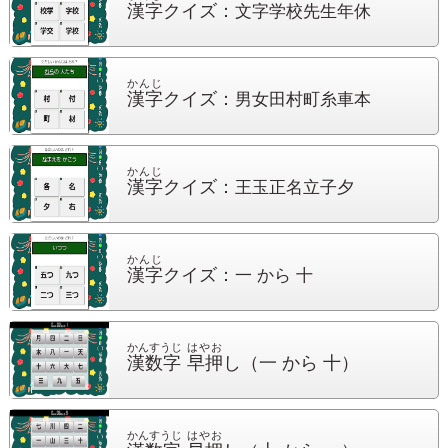
漢字
クイズ：
文字学校先生年休
かんじ
漢字
クイズ：
男女田村町糸車本
かんじ
漢字
クイズ：
王玉正名立子夕
かんじ
漢字
クイズ：
一 から 十
かんすうじ
はやお
漢数字
早押
し
（一 から 十）
かんすうじ
はやお