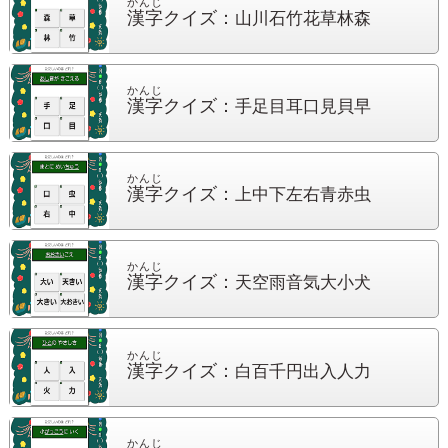
かんじ
漢字
クイズ：
山川石竹花草林森
かんじ
漢字
クイズ：
手足目耳口見貝早
かんじ
漢字
クイズ：
上中下左右青赤虫
かんじ
漢字
クイズ：
天空雨音気大小犬
かんじ
漢字
クイズ：
白百千円出入人力
かんじ