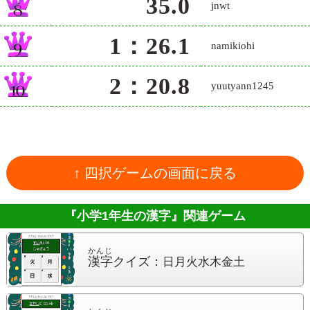
35.0
jnwt
1：26.1
namikiohi
2：20.8
yuutyann1245
↑ 四択ゲームの画面に戻る
『小学1年生の漢字』
関連ゲーム
かんじ
漢字
クイズ：
日月火水木金土