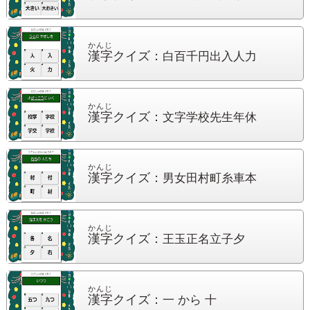
かんじ
漢字
クイズ：
白百千円出入人力
かんじ
漢字
クイズ：
文字学校先生年休
かんじ
漢字
クイズ：
男女田村町糸車本
かんじ
漢字
クイズ：
王玉正名立子夕
かんじ
漢字
クイズ：
一 から 十