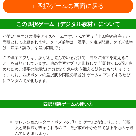
↑ 四択ゲームの画面に戻る
この四択ゲーム（デジタル教材）について
小学1年生向けの漢字クイズゲームです。小1で習う「全80字の漢字」が
問題として出題されます。クイズ前半は「漢字」を選ぶ問題、クイズ後半
は「漢字の読み」を選ぶ問題です。
この漢字アプリは、繰り返し遊んでいるだけで「自然に漢字を覚えるこ
と」を目的としています。他の学習アプリと比較して 問題数が165問と多
めなため、漢字の知識だけではなく 集中力を鍛える訓練にもなりそうで
す。なお、四択ボタンの選択肢や問題の順番は ゲームをプレイするたび
にランダムで変化します。
四択問題ゲームの使い方
オレンジ色のスタートボタンを押すと ゲームが始まります。問題
文と選択肢が表示されるので、選択肢の中から当てはまるものを選
んでいきましょう。