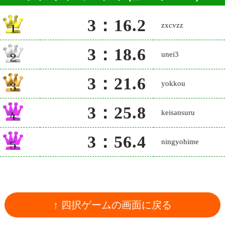
3：16.2
zxcvzz
3：18.6
unei3
3：21.6
yokkou
3：25.8
keisansuru
3：56.4
ningyohime
↑ 四択ゲームの画面に戻る