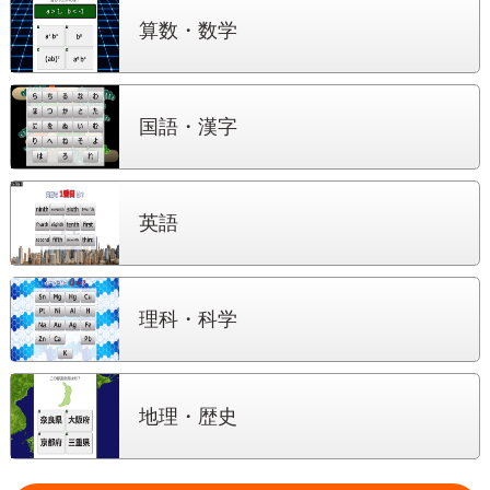
算数・数学
国語・漢字
英語
理科・科学
地理・歴史