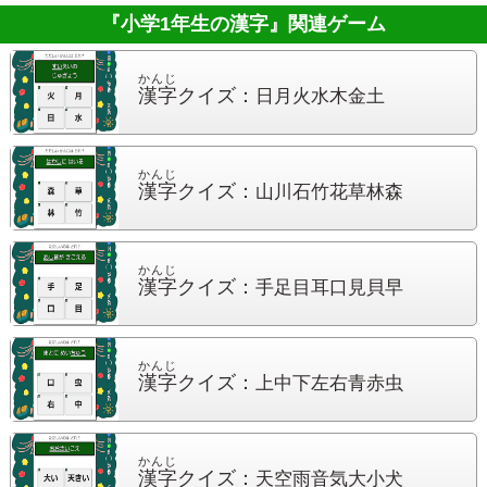
『小学1年生の漢字』
関連ゲーム
かんじ
漢字
クイズ：
日月火水木金土
かんじ
漢字
クイズ：
山川石竹花草林森
かんじ
漢字
クイズ：
手足目耳口見貝早
かんじ
漢字
クイズ：
上中下左右青赤虫
かんじ
漢字
クイズ：
天空雨音気大小犬