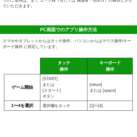
リのご使用は、全て ユーザ様（もしくは 保護者・先生方）の責任とさせ
ていただきます。
PC画面でのアプリ操作方法
スマホやタブレットからはタッチ操作、パソコンからはマウス操作/キー
ボード操作 に対応しています。
タッチ
キーボード
操作
操作
[START]
または
[return]
ゲーム開始
[スタート]
または [space]
ボタン
1〜4を選択
選択欄をタッチ
[1]〜[4]