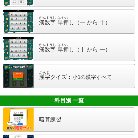
かんすうじ
はやお
漢数字
早押
し
（一 から 十）
かんすうじ
はやお
漢数字
早押
し
（十 から 一）
かんじ
漢字
クイズ：
小1の漢字すべて
科目別 一覧
暗算練習