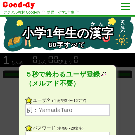
>>
>>
デジタル教材 Good-dy
幼児・小学1年生
かんじ
小学1年生の
漢字
80字すべて
1
ふん
びょう
もんめ
５秒で終わるユーザ登録
（メルアド不要）
ユーザ名
(半角英数4〜16文字)
パスワード
(半角6〜20文字)