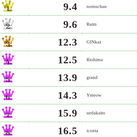
9.4
nomuchan
9.6
Raim
12.3
GINkaz
12.5
Riohima
13.9
grand
14.3
Ymeow
15.9
uedakaito
16.5
iconta