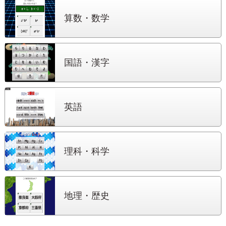
算数・数学
国語・漢字
英語
理科・科学
地理・歴史