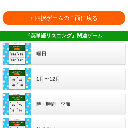
↑ 四択ゲームの画面に戻る
『英単語リスニング』
関連ゲーム
曜日
1月〜12月
時・時間・季節