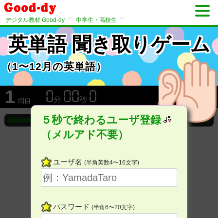
>>
>>
デジタル教材 Good-dy
中学生・高校生
英単語 聞き取りゲーム
（1〜12月の英単語）
1
分
秒
問目
５秒で終わるユーザ登録
（メルアド不要）
ユーザ名
(半角英数4〜16文字)
パスワード
(半角6〜20文字)