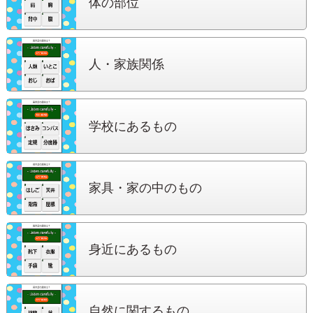
体の部位
人・家族関係
学校にある
もの
家具・家の中
のもの
身近にある
もの
自然に関する
もの