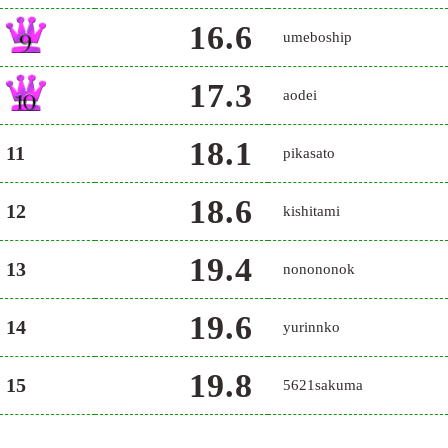
16.6
umeboship
17.3
aodei
18.1
11
pikasato
18.6
12
kishitami
19.4
13
nonononok
19.6
14
yurinnko
19.8
15
5621sakuma