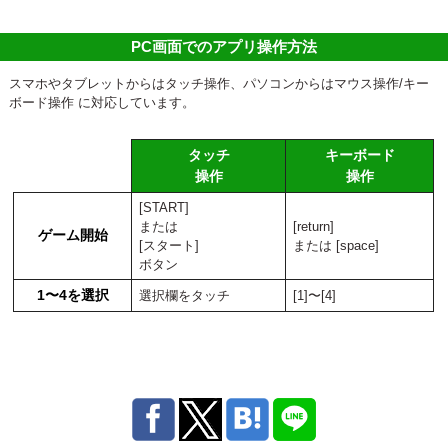
PC画面でのアプリ操作方法
スマホやタブレットからはタッチ操作、パソコンからはマウス操作/キー
ボード操作 に対応しています。
タッチ
キーボード
操作
操作
[START]
または
[return]
ゲーム開始
[スタート]
または [space]
ボタン
1〜4を選択
選択欄をタッチ
[1]〜[4]