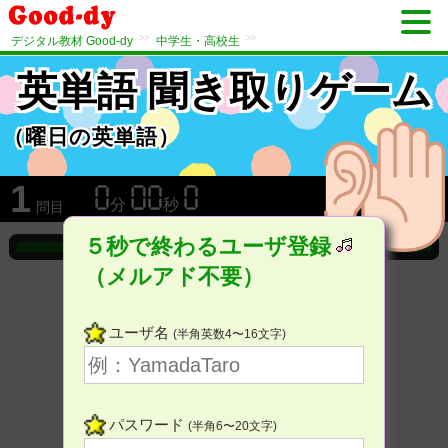
>>
>>
デジタル教材 Good-dy
中学生・高校生
英単語 聞き取りゲーム
（曜日の英単語）
1
分
秒
問目
５秒で終わるユーザ登録
（メルアド不要）
ユーザ名
(半角英数4〜16文字)
パスワード
(半角6〜20文字)