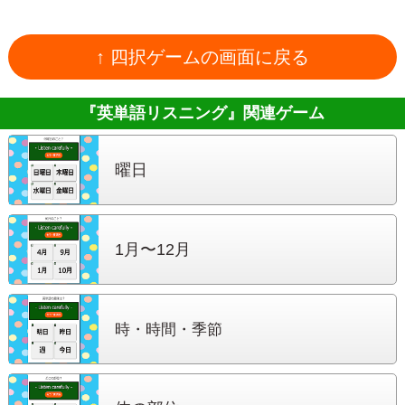
↑ 四択ゲームの画面に戻る
『英単語リスニング』
関連ゲーム
曜日
1月〜12月
時・時間・季節