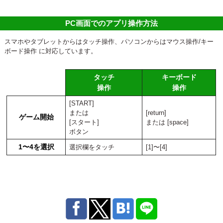
PC画面でのアプリ操作方法
スマホやタブレットからはタッチ操作、パソコンからはマウス操作/キー
ボード操作 に対応しています。
タッチ
キーボード
操作
操作
[START]
または
[return]
ゲーム開始
[スタート]
または [space]
ボタン
1〜4を選択
選択欄をタッチ
[1]〜[4]