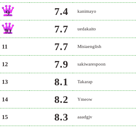
7.4
kanimayo
7.7
uedakaito
7.7
11
Misiaenglish
7.9
12
sakiwarespoon
8.1
13
Takarap
8.2
14
Ymeow
8.3
15
aaadgjv