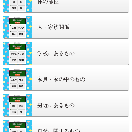
体の部位
人・家族関係
学校にある
もの
家具・家の中
のもの
身近にある
もの
自然に関する
もの