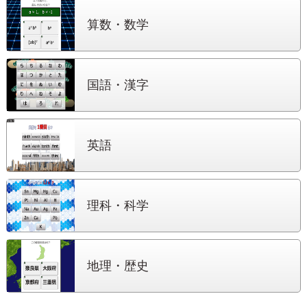
算数・数学
国語・漢字
英語
理科・科学
地理・歴史