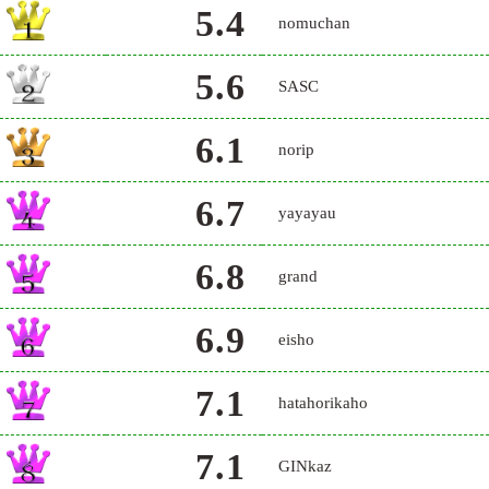
5.4
nomuchan
5.6
SASC
6.1
norip
6.7
yayayau
6.8
grand
6.9
eisho
7.1
hatahorikaho
7.1
GINkaz