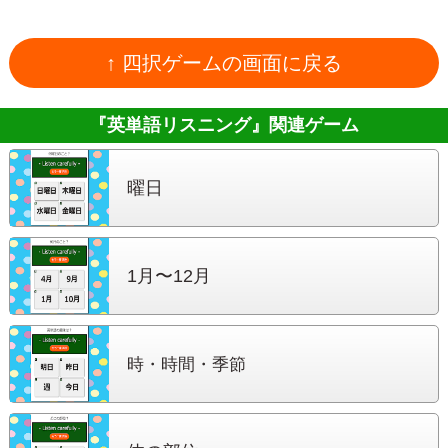
↑ 四択ゲームの画面に戻る
『英単語リスニング』
関連ゲーム
曜日
1月〜12月
時・時間・季節