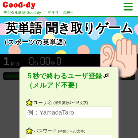
>>
>>
デジタル教材 Good-dy
中学生・高校生
英単語 聞き取りゲーム
（スポーツの英単語）
1
分
秒
問目
５秒で終わるユーザ登録
（メルアド不要）
ユーザ名
(半角英数4〜16文字)
パスワード
(半角6〜20文字)