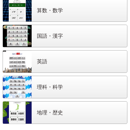
算数・数学
国語・漢字
英語
理科・科学
地理・歴史