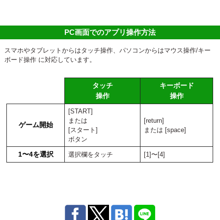
PC画面でのアプリ操作方法
スマホやタブレットからはタッチ操作、パソコンからはマウス操作/キー
ボード操作 に対応しています。
タッチ
キーボード
操作
操作
[START]
または
[return]
ゲーム開始
[スタート]
または [space]
ボタン
1〜4を選択
選択欄をタッチ
[1]〜[4]