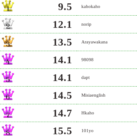
9.5
kahokaho
12.1
norip
13.5
Arayawakana
14.1
98098
14.1
dapt
14.5
Misiaenglish
14.7
Hkaho
15.5
101yo