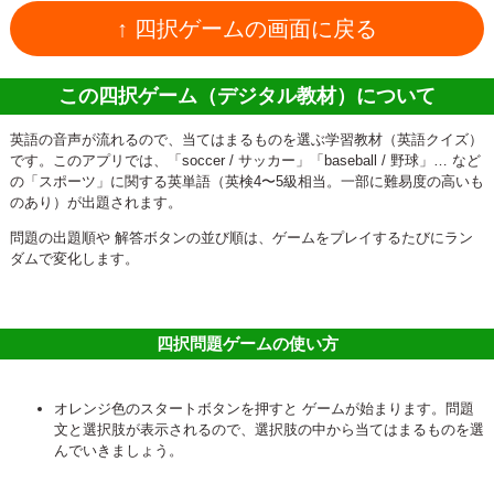
↑ 四択ゲームの画面に戻る
この四択ゲーム（デジタル教材）について
英語の音声が流れるので、当てはまるものを選ぶ学習教材（英語クイズ）
です。このアプリでは、「soccer / サッカー」「baseball / 野球」… など
の「スポーツ」に関する英単語（英検4〜5級相当。一部に難易度の高いも
のあり）が出題されます。
問題の出題順や 解答ボタンの並び順は、ゲームをプレイするたびにラン
ダムで変化します。
四択問題ゲームの使い方
オレンジ色のスタートボタンを押すと ゲームが始まります。問題
文と選択肢が表示されるので、選択肢の中から当てはまるものを選
んでいきましょう。