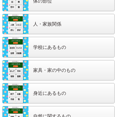
体の部位
人・家族関係
学校にある
もの
家具・家の中
のもの
身近にある
もの
自然に関する
もの