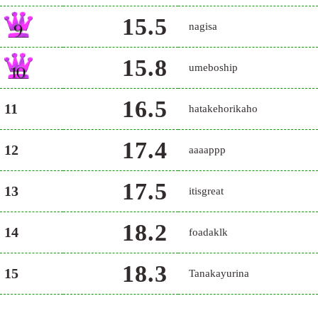
15.5
nagisa
15.8
umeboship
16.5
11
hatakehorikaho
17.4
12
aaaappp
17.5
13
itisgreat
18.2
14
foadaklk
18.3
15
Tanakayurina