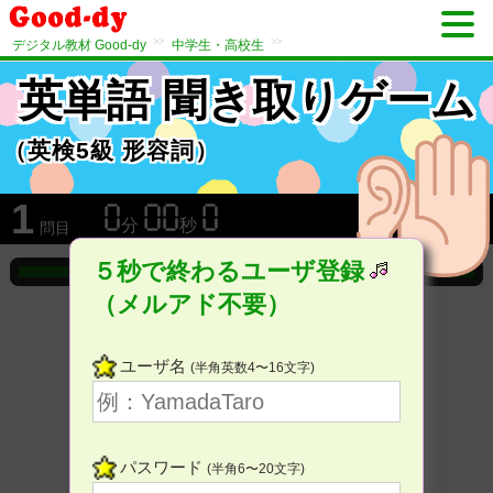
>>
>>
デジタル教材 Good-dy
中学生・高校生
英単語 聞き取りゲーム
（英検5級 形容詞）
1
分
秒
問目
５秒で終わるユーザ登録
（メルアド不要）
ユーザ名
(半角英数4〜16文字)
パスワード
(半角6〜20文字)