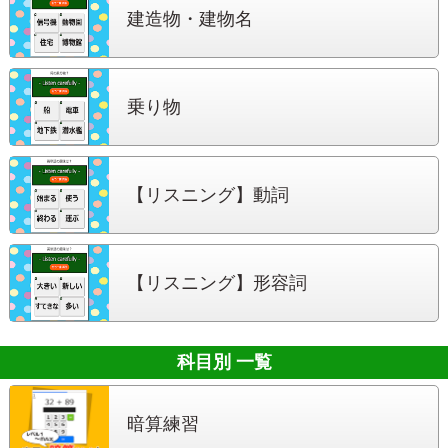
建造物・建物名
乗り物
【リスニング】
動詞
【リスニング】
形容詞
科目別 一覧
暗算練習