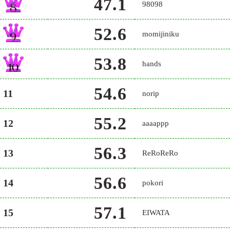
47.1
98098
52.6
momijiniku
53.8
hands
54.6
11
norip
55.2
12
aaaappp
56.3
13
ReRoReRo
56.6
14
pokori
57.1
15
EIWATA