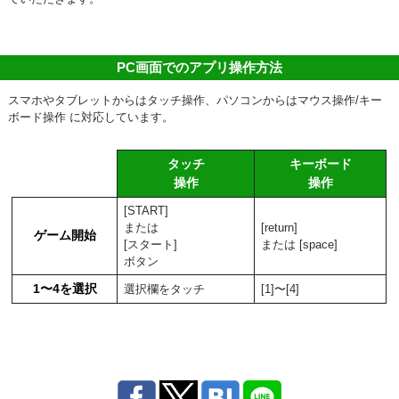
PC画面でのアプリ操作方法
スマホやタブレットからはタッチ操作、パソコンからはマウス操作/キー
ボード操作 に対応しています。
タッチ
キーボード
操作
操作
[START]
または
[return]
ゲーム開始
[スタート]
または [space]
ボタン
1〜4を選択
選択欄をタッチ
[1]〜[4]