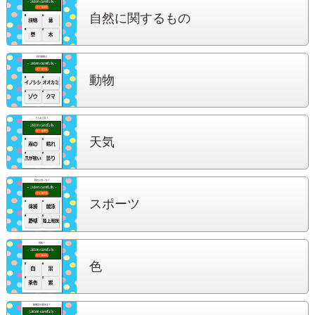
自然に関する
もの
動物
天気
スポーツ
色