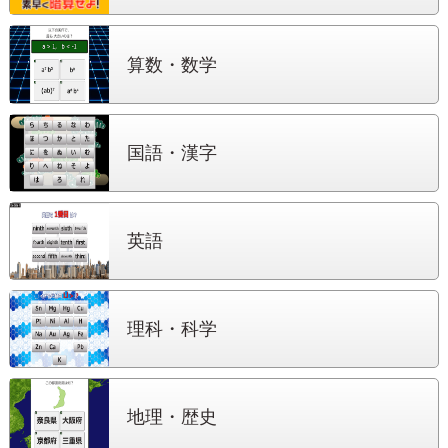
算数・数学
国語・漢字
英語
理科・科学
地理・歴史