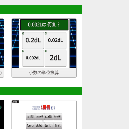
)
小数の単位換算