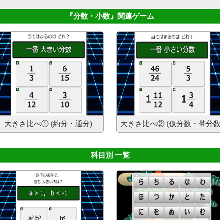
『分数・小数』
関連ゲーム
大きさ比べ①
(約分・通分)
大きさ比べ②
(仮分数・帯分数
科目別 一覧