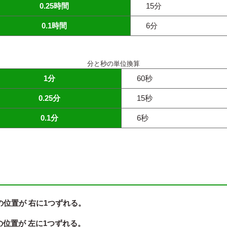
0.25時間
15分
0.1時間
6分
分と秒の単位換算
1分
60秒
0.25分
15秒
0.1分
6秒
の位置が 右に1つずれる。
の位置が 左に1つずれる。