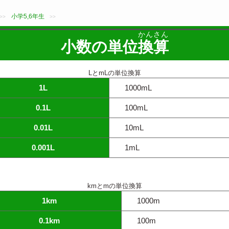
小学5,6年生
>>
>>
かんさん
小数の単位
換算
LとmLの単位換算
1L
1000mL
0.1L
100mL
0.01L
10mL
0.001L
1mL
kmとmの単位換算
1km
1000m
0.1km
100m