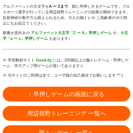
アルファベットの大文字を
A 〜 Zまで
、順に早押しするゲームです。プロ
スポーツ選手が行っている周辺視野トレーニングの効果が期待できます。
反射神経や集中力も鍛えられるため、大人の脳トレや ご高齢者のボケ防
止にもお役立てください。
順番が逆向きの
アルファベット大文字「Z 〜 A」早押しゲーム
や、
小文
字「a 〜 z」早押しゲーム
もあります♪
※ 学習教材サイト
Good-dy
には、250個以上の脳トレゲーム・早押しゲ
ーム・学力アップ用ゲームが置いてあります☆
※ 当サイトのご利用は全て、ユーザ様の自己責任でお願いします ^^;)
↑ 早押しゲームの画面に戻る
周辺視野トレーニング 一覧へ
脳トレゲーム 一覧へ