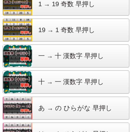
1 → 19
奇数 早押し
19 → 1
奇数 早押し
一 → 十
漢数字 早押し
十 → 一
漢数字 早押し
あ → の
ひらがな 早押し