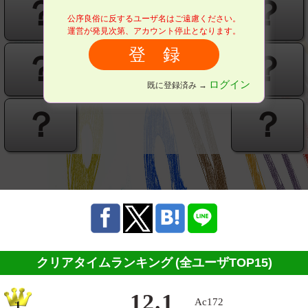
？
？
？
？
公序良俗に反するユーザ名はご遠慮ください。
運営が発見次第、アカウント停止となります。
？
？
？
？
ログイン
既に登録済み →
？
？
クリアタイムランキング
(全ユーザTOP15)
12.1
Ac172