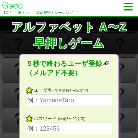
>>
>>
>>
TOP
脳トレ
周辺視野トレーニング
アルファベット A〜Z
分
秒
？
？
？
？
早押しゲーム
５秒で終わるユーザ登録
？
？
？
？
（メルアド不要）
？
？
？
？
ユーザ名
(半角英数4〜16文字)
？
？
？
？
パスワード
(半角6〜20文字)