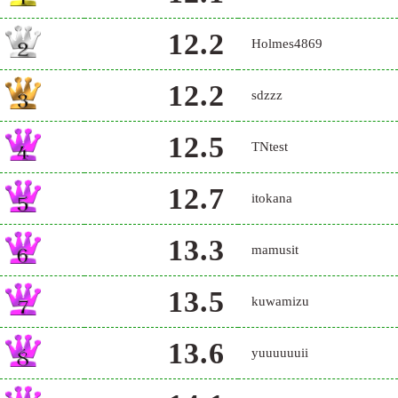
12.2
Holmes4869
12.2
sdzzz
12.5
TNtest
12.7
itokana
13.3
mamusit
13.5
kuwamizu
13.6
yuuuuuuii