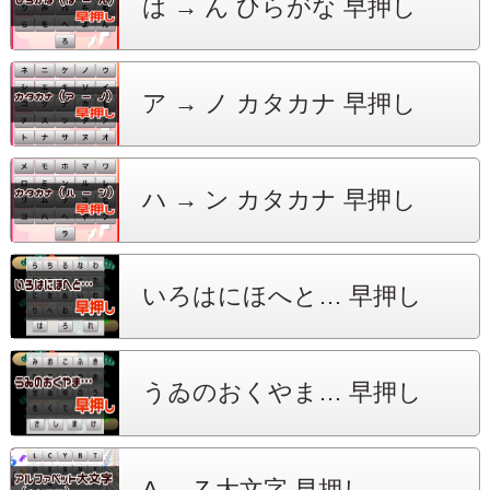
は → ん
ひらがな 早押し
ア → ノ
カタカナ 早押し
ハ → ン
カタカナ 早押し
いろはにほへと…
早押し
うゐのおくやま…
早押し
A → Z
大文字 早押し