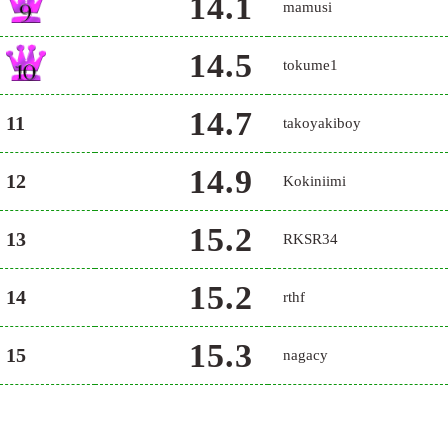
14.1
mamusi
14.5
tokume1
14.7
11
takoyakiboy
14.9
12
Kokiniimi
15.2
13
RKSR34
15.2
14
rthf
15.3
15
nagacy