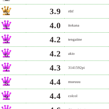
3.9
rthf
4.0
itokana
4.2
tengaiine
4.2
akio
4.3
3141592pi
4.4
mueuuu
4.4
colcol