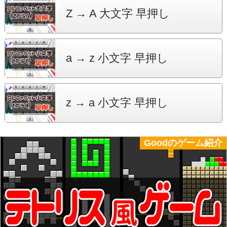
Z → A
大文字 早押し
a → z
小文字 早押し
z → a
小文字 早押し
Goodのゲーム紹介