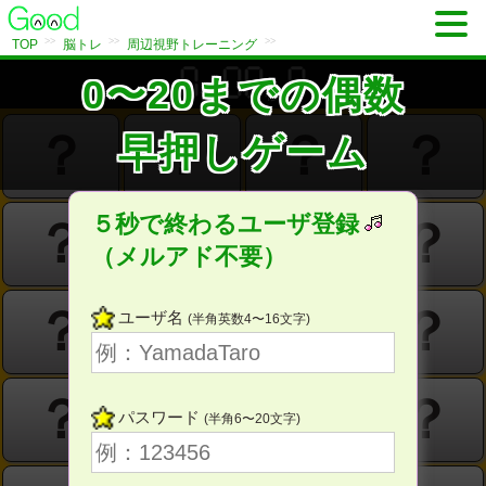
>>
>>
>>
TOP
脳トレ
周辺視野トレーニング
0〜20までの偶数
分
秒
？
？
？
？
早押しゲーム
５秒で終わるユーザ登録
？
？
？
？
（メルアド不要）
？
？
？
？
ユーザ名
(半角英数4〜16文字)
？
？
？
？
パスワード
(半角6〜20文字)