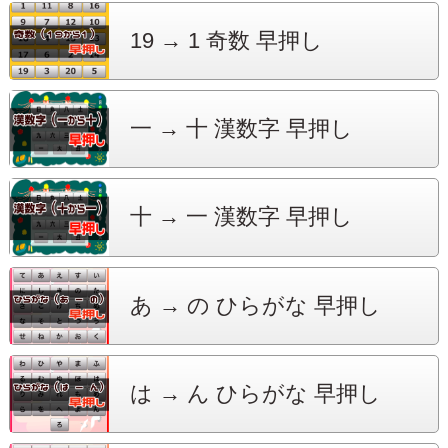
19 → 1
奇数 早押し
一 → 十
漢数字 早押し
十 → 一
漢数字 早押し
あ → の
ひらがな 早押し
は → ん
ひらがな 早押し