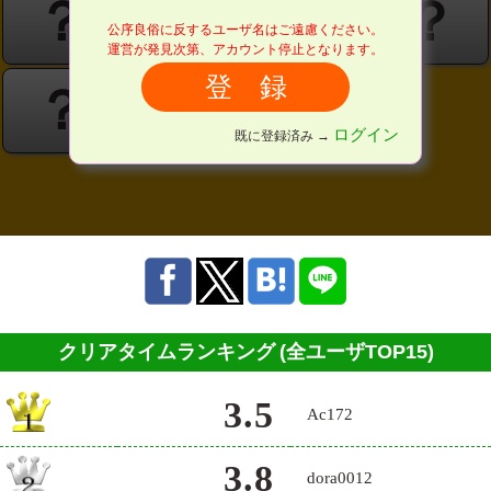
？
？
？
？
公序良俗に反するユーザ名はご遠慮ください。
運営が発見次第、アカウント停止となります。
？
ログイン
既に登録済み →
クリアタイムランキング
(全ユーザTOP15)
3.5
Ac172
3.8
dora0012