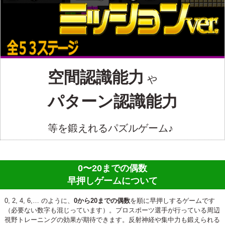
空間認識能力
や
パターン認識能力
等を鍛えれるパズルゲーム♪
0〜20までの偶数
早押しゲームについて
0, 2, 4, 6,… のように、
0から20までの偶数
を順に早押しするゲームです
（必要ない数字も混じっています）。プロスポーツ選手が行っている周辺
視野トレーニングの効果が期待できます。反射神経や集中力も鍛えられる