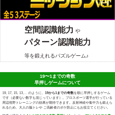
空間認識能力
や
パターン認識能力
等を鍛えれるパズルゲーム♪
19〜1までの奇数
早押しゲームについて
19, 17, 15, 13,… のように、
19から1までの奇数
を順に早押しするゲーム
です（必要ない数字も混じっています）。プロスポーツ選手が行っている
周辺視野トレーニングの効果が期待できます。反射神経や集中力も鍛えら
れるため、大人の脳トレや ご高齢者のボケ防止にもお役立てください。