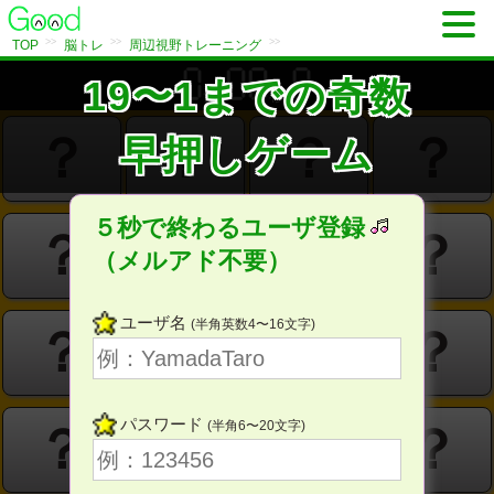
>>
>>
>>
TOP
脳トレ
周辺視野トレーニング
19〜1までの奇数
分
秒
？
？
？
？
早押しゲーム
５秒で終わるユーザ登録
？
？
？
？
（メルアド不要）
ユーザ名
(半角英数4〜16文字)
？
？
？
？
パスワード
(半角6〜20文字)
？
？
？
？