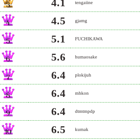
4.1
tengaiine
4.5
gjamg
5.1
FUCHIKAWA
5.6
humaosake
6.4
plokijuh
6.4
mhkon
6.4
dtmtmpdp
6.5
kumak