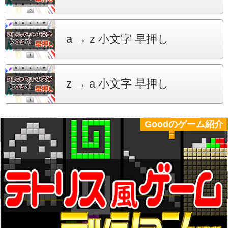
a → z
小文字 早押し
z → a
小文字 早押し
Goodのゲーム紹介