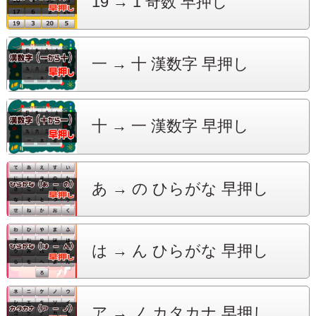
19 → 1
奇数 早押し
一 → 十
漢数字 早押し
十 → 一
漢数字 早押し
あ → の
ひらがな 早押し
は → ん
ひらがな 早押し
ア → ノ
カタカナ 早押し