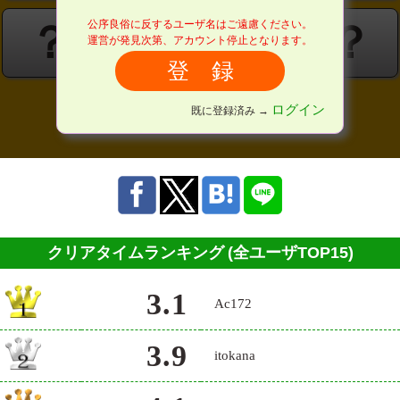
公序良俗に反するユーザ名はご遠慮ください。
？
？
？
？
運営が発見次第、アカウント停止となります。
ログイン
既に登録済み →
クリアタイムランキング
(全ユーザTOP15)
3.1
Ac172
3.9
itokana