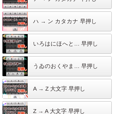
ハ → ン
カタカナ 早押し
いろはにほへと…
早押し
うゐのおくやま…
早押し
A → Z
大文字 早押し
Z → A
大文字 早押し