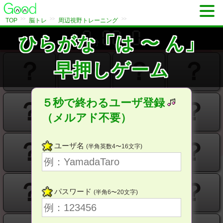
>>
>>
>>
TOP
脳トレ
周辺視野トレーニング
ひらがな「は 〜 ん」
分
秒
？
？
？
？
早押しゲーム
５秒で終わるユーザ登録
？
？
？
？
（メルアド不要）
？
？
？
？
ユーザ名
(半角英数4〜16文字)
？
？
？
？
パスワード
(半角6〜20文字)