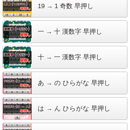
19 → 1
奇数 早押し
一 → 十
漢数字 早押し
十 → 一
漢数字 早押し
あ → の
ひらがな 早押し
は → ん
ひらがな 早押し