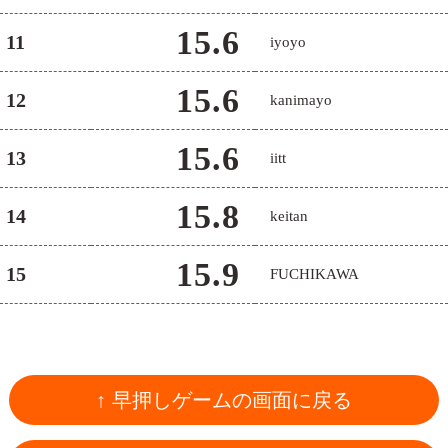
15.6
11
iyoyo
15.6
12
kanimayo
15.6
13
iitt
15.8
14
keitan
15.9
15
FUCHIKAWA
↑ 早押しゲームの画面に戻る