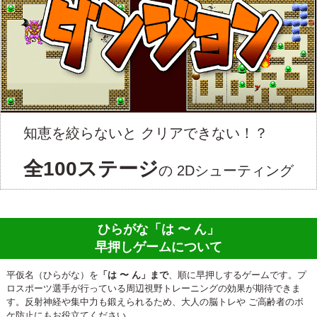
知恵を絞らないと
クリアできない！？
全100ステージ
の
2Dシューティング
ひらがな「は 〜 ん」
早押しゲームについて
平仮名（ひらがな）を
「は 〜 ん」まで
、順に早押しするゲームです。プ
ロスポーツ選手が行っている周辺視野トレーニングの効果が期待できま
す。反射神経や集中力も鍛えられるため、大人の脳トレや ご高齢者のボ
ケ防止にもお役立てください。