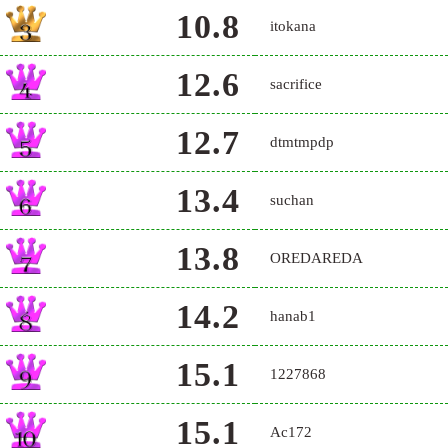
10.8
itokana
12.6
sacrifice
12.7
dtmtmpdp
13.4
suchan
13.8
OREDAREDA
14.2
hanab1
15.1
1227868
15.1
Ac172