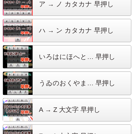
ア → ノ
カタカナ 早押し
ハ → ン
カタカナ 早押し
いろはにほへと…
早押し
うゐのおくやま…
早押し
A → Z
大文字 早押し