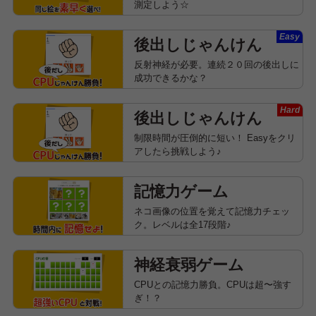
測定しよう☆
Easy
後出しじゃんけん
反射神経が必要。連続２０回の後出しに
成功できるかな？
Hard
後出しじゃんけん
制限時間が圧倒的に短い！ Easyをクリ
アしたら挑戦しよう♪
記憶力ゲーム
ネコ画像の位置を覚えて記憶力チェッ
ク。レベルは全17段階♪
神経衰弱ゲーム
CPUとの記憶力勝負。CPUは超〜強す
ぎ！？