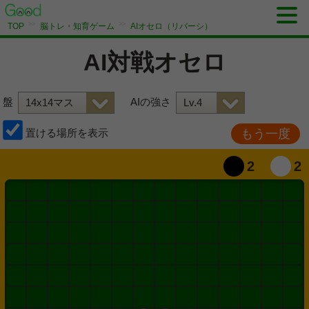
>>
>>
TOP
脳トレ・知育ゲーム
AIオセロ（リバーシ）
AI対戦オセロ
盤
AIの強さ
置ける場所を表示
もう一度
2
2