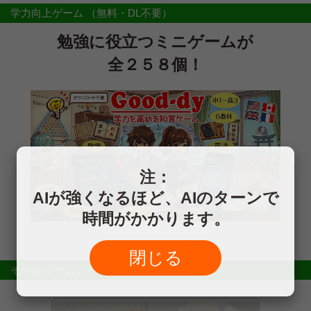
学力向上ゲーム
（無料・DL不要）
勉強に役立つミニゲームが
全２５８個！
注：
AIが強くなるほど、AIのターンで
時間がかかります。
閉じる
その他 ゲームいろいろ
（無料・DL不要）